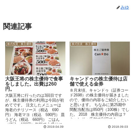
みゆ
関連記事
株式投資・株主優待
株式投資・株主優待
大阪王将の株主優待で食事
キャンドゥの株主優待は店
をしました。出費は260
舗で使える金券
円。
８月末頃、キャンドゥ（証券コー
ド2698）の株主優待が届きました
大阪王将に行ったのは3回目です
ので、優待の内容をご紹介したい
が、株主優待券の利用は今回が初
と思います。 ちなみに第25期中
めてです。 注文したメニューは
間配当配当は850円（100株）でし
海老のチリソース（税込 690
た。 2018 株主優待の内容は？
円） 海老マヨ（税込 590円） 皿
キャンドゥ店舗で利用でき...
うどん（税込 660円） ごはん
（税込 190円）無料で大盛りに
2019.04.09
2018.09.03
変更...