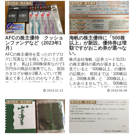
株式投資・株主優待
株式投資・株主優待
AFCの株主優待 クッショ
海帆の株主優待に「500株
ンファンデなど（2023年1
以上」が新設。優待券は増
月）
額ですがおこめ券が選べな
い。
AFCの株主優待を貰ったのでブロ
グに写真などを残しておこうと思
株式会社海帆（証券コード3133）
います。 私は1,000株保有なので1
の株主優待の案内が届きました。
万円分の商品引換券でした。 前回
見ていると「500株以上」の優待
カタログが確か2冊入っていて間
の記載が。 前回までは「100株以
違えて多く入れたのかな？と思っ
上、200株未満」と「200株以上」
ていましたが今回封入されていた
しかありませんでした。 500株以
紙に説明が...
上の優待内容に「今期より贈呈額
2023.01.13
2019.06.08
を...
株式投資・株主優待
株式投資・株主優待