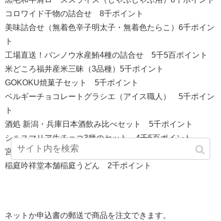
コロワイド干物の詰合せ 8千ポイント
美味詰合せ（無着色辛子明太子・無着色たらこ）6千ポイン
ト
工場直送！バンノウ水産鮪4種の詰合せ 5千5百ポイント
米どころ福井産米三昧（3品種）5千ポイント
GOKOKU焼菓子セット 5千ポイント
ベルギーチョコレートグラシエ（アイス職人） 5千ポイン
ト
酒処 新潟・兵庫日本酒飲み比べセット 5千ポイント
シルスマリア生チョコ3種のセット 4千5百ポイント
宮のたれ90gカップ6個入り 2千5百ポイント
稲庭吟祥堂本舗稲庭うどん 2千ポイント
ネットか申込書の郵送で商品を注文できます。