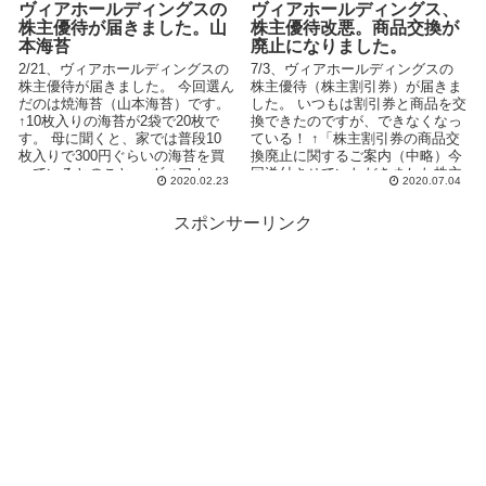
ヴィアホールディングスの
ヴィアホールディングス、
株主優待が届きました。山
株主優待改悪。商品交換が
本海苔
廃止になりました。
2/21、ヴィアホールディングスの
7/3、ヴィアホールディングスの
株主優待が届きました。 今回選ん
株主優待（株主割引券）が届きま
だのは焼海苔（山本海苔）です。
した。 いつもは割引券と商品を交
↑10枚入りの海苔が2袋で20枚で
換できたのですが、できなくなっ
す。 母に聞くと、家では普段10
ている！ ↑「株主割引券の商品交
枚入りで300円ぐらいの海苔を買
換廃止に関するご案内（中略）今
っているとのこと。 ヴィアホ...
回送付させていただきました株主
2020.02.23
2020.07.04
ご優待より、商品...
スポンサーリンク