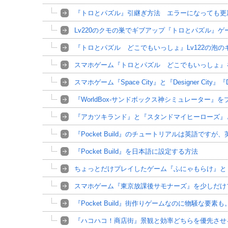
『トロとパズル』引継ぎ方法 エラーになっても更
Lv220のクモの巣でギブアップ『トロとパズル』ゲ
『トロとパズル どこでもいっしょ』Lv122の泡の
スマホゲーム『トロとパズル どこでもいっしょ』
スマホゲーム『Space City』と『Designer City』『D
『WorldBox-サンドボックス神シミュレーター』を
『アカツキランド』と『スタンドマイヒーローズ』
『Pocket Build』のチュートリアルは英語です
『Pocket Build』を日本語に設定する方法
ちょっとだけプレイしたゲーム『ふにゃもらけ』と『Ash
スマホゲーム『東京放課後サモナーズ』を少しだけ
『Pocket Build』街作りゲームなのに物騒な要素も
『ハコハコ！商店街』景観と効率どちらを優先させ