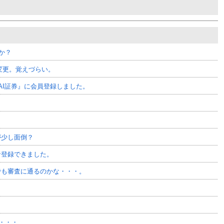
のか？
称変更。覚えづらい。
RAI証券』に会員登録しました。
きが少し面倒？
資者登録できました。
無職でも審査に通るのかな・・・。
・・・