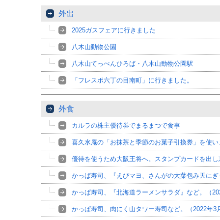
外出
2025ガスフェアに行きました
八木山動物公園
八木山てっぺんひろば・八木山動物公園駅
「フレスポ六丁の目南町」に行きました。
外食
カルラの株主優待券でまるまつで食事
喜久水庵の「お抹茶と季節のお菓子引換券」を使い
優待を使うため大阪王将へ。スタンプカードを出し
かっぱ寿司、『えびマヨ、さんがの大葉包み天にぎり
かっぱ寿司、『北海道ラーメンサラダ』など。（202
かっぱ寿司、肉にく山タワー寿司など。（2022年3