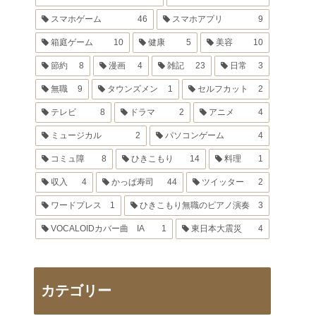
スマホゲーム
46
スマホアプリ
9
箱庭ゲーム
10
健康
5
美容
10
節約
8
漫画
4
雑記
23
日常
3
無職
9
タウンズメン
1
セルフカット
2
テレビ
8
ドラマ
2
アニメ
4
ミュージカル
2
パソコンゲーム
4
コミュ障
8
ひきこもり
14
料理
1
収入
4
かっぱ寿司
44
ツイッター
2
ワードプレス
1
ひきこもり無職のピアノ演奏
3
VOCALOIDカバー曲 IA
1
東日本大震災
4
カテゴリー