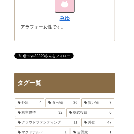
みゆ
アラフォー女性です。
タグ一覧
外出
4
食べ物
36
買い物
7
株主優待
32
株式投資
6
クラウドファンディング
11
外食
47
マクドナルド
1
吉野家
1