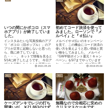
いつの間にかポコロ（スマ
初めてコード決済を使って
ホアプリ）が終了していま
みました。ローソンで『メ
した。
ルペイ』と『ｄ払い』
インスタみたいな写真投稿のアプ
メルペイやｄ払いのキャンペーン
リ「ポコロ（旧ポップル）」のア
を見て、この機会にコード決済の
プリが正常に起動しないと思った
使い方を覚えようと思い登録と買
ら、既に終了していまし
い物をしてみました。 メルペイ
た・・・。 ネットで情報を見ると
『GW半額ポイント還元！キャン
5/14に終了したようです。 今日ア
ペーン』を5/7までやっています
プリを起動したらこんな画面にな
ね。 セブンイレブンでは70％還
2021.05.29
2019.05.04
っていました↓ ...
元ですが、...
雑記
雑記
ケーズデンキでレジの打ち
無職なので分相応に安めの
間違いが。￥21,863のはず
クリスマスケーキです。