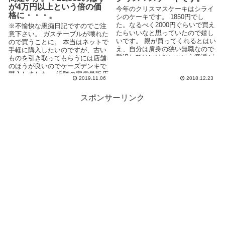
が4万円以上という倍の価
今年のクリスマスケーキはシライ
格に・・・。
シのケーキです。 1850円でし
た。なるべく2000円ぐらいで買え
※不愉快な愚痴日記ですのでご注
たらいいなと思っていたので嬉し
意下さい。 ガステーブルが壊れた
いです。 親が買ってくれるとはい
ので買うことに。 本当はネットで
え、自分は肩身の狭い無職なので
手軽に購入したいのですが、古い
贅沢してはいけないという意識が
ものを引き取ってもらうには店舗
常にありま...
のほうが良いのでケーズデンキで
購入しました。 近隣の家電量販店
2019.11.06
2018.12.23
はどこも対応が...
スポンサーリンク