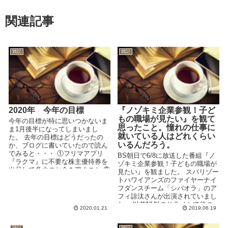
関連記事
雑記
雑記
2020年 今年の目標
『ノゾキミ企業参観！子ど
もの職場が見たい』を観て
今年の目標が特に思いつかないま
思ったこと。憧れの仕事に
ま1月後半になってしまいまし
就いている人はどれくらい
た。 去年の目標はどうだったの
いるんだろう。
か、ブログに書いていたので読ん
でみると・・・ ①フリマアプリ
BS朝日で6/8に放送した番組『ノ
『ラクマ』に不要な株主優待券を
ゾキミ企業参観！子どもの職場が
出品して多少のお金を稼ぐこと ②
見たい』を観ました。 スパリゾー
ブログを毎日更新する...
トハワイアンズのファイヤーナイ
フダンスチーム「シバオラ」のア
フィ諒汰さんが出演されていまし
た。 以前NHKのサラメシで他の
2020.01.21
2019.06.19
ファイヤーナイフダ...
雑記
雑記