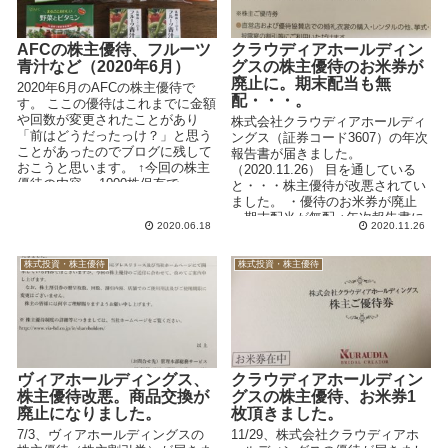
AFCの株主優待、フルーツ
クラウディアホールディン
青汁など（2020年6月）
グスの株主優待のお米券が
廃止に。期末配当も無
2020年6月のAFCの株主優待で
配・・・。
す。 ここの優待はこれまでに金額
や回数が変更されたことがあり
株式会社クラウディアホールディ
「前はどうだったっけ？」と思う
ングス（証券コード3607）の年次
ことがあったのでブログに残して
報告書が届きました。
おこうと思います。 ↑今回の株主
（2020.11.26） 目を通している
優待の内容。 1000株保有で
と・・・株主優待が改悪されてい
15,000円...
ました。 ・優待のお米券が廃止
・期末配当が無配 ↑年次報告書に
2020.06.18
2020.11.26
「お米...
株式投資・株主優待
株式投資・株主優待
ヴィアホールディングス、
クラウディアホールディン
株主優待改悪。商品交換が
グスの株主優待、お米券1
廃止になりました。
枚頂きました。
7/3、ヴィアホールディングスの
11/29、株式会社クラウディアホ