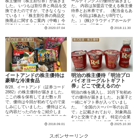
株主優待（株主割引券）が届きま
ールディングスの優待が届きまし
した。 いつもは割引券と商品を交
た。 内容は加盟店で使える株主優
換できたのですが、できなくなっ
待券とお米券です。 （配当金もあ
ている！ ↑「株主割引券の商品交
り、今回は1株あたり8円でし
換廃止に関するご案内（中略）今
た。） (株)クラウディアホールデ
回送付させていただきました株主
ィングス（証券コ...
2020.07.04
2018.11.30
ご優待より、商品...
株式投資・株主優待
株式投資・株主優待
イートアンドの株主優待は
明治の株主優待「明治プロ
豪華な冷凍食品
バイオヨーグルトギフト
券」どこで使えるのか
8/28、イートアンド（証券コード
2882）の株主優待が届きました。
明治の株を購入し、10月下旬初め
ここの株を保有してまだ数ヶ月
ての優待が届きました。 お菓子と
で、優待は今回が初めてなので楽
一緒にギフト券が入っていまし
しみにしていました。 優待はどん
た。 「全国のスーパー等のお店
な内容だったのかをご紹介しま
で」と記載されており、対象商品
す。 イートアンドの株主優待の内
4つと交換できます。 特定の企業
容は？ ...
のギフトカードなので、店員さん
2018.09.01
2025.10.30
は見たことないのでは...
スポンサーリンク