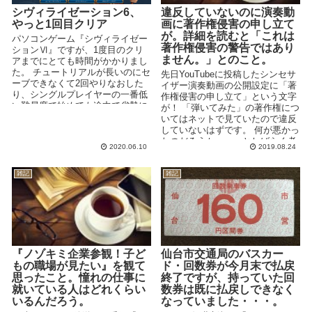
シヴィライゼーション6、
違反していないのに演奏動
やっと1回目クリア
画に著作権侵害の申し立て
が。詳細を読むと「これは
パソコンゲーム『シヴィライゼー
著作権侵害の警告ではあり
ションⅥ』ですが、1度目のクリ
ません。」とのこと。
アまでにとても時間がかかりまし
た。 チュートリアルが長いのにセ
先日YouTubeに投稿したシンセサ
ーブできなくて2回やりなおした
イザー演奏動画の公開設定に「著
り、シングルプレイヤーの一番低
作権侵害の申し立て」という文字
い難易度で始めても途中で劣勢に
が！ 「弾いてみた」の著作権につ
なって何度かやり直しました...
いてはネットで見ていたので違反
していないはずです。 何が悪かっ
たのだろうか・・・としばらく考
2020.06.10
2019.08.24
え込んでしまいま...
雑記
雑記
『ノゾキミ企業参観！子ど
仙台市交通局のバスカー
もの職場が見たい』を観て
ド・回数券が今月末で払戻
思ったこと。憧れの仕事に
終了ですが、持っていた回
就いている人はどれくらい
数券は既に払戻しできなく
いるんだろう。
なっていました・・・。