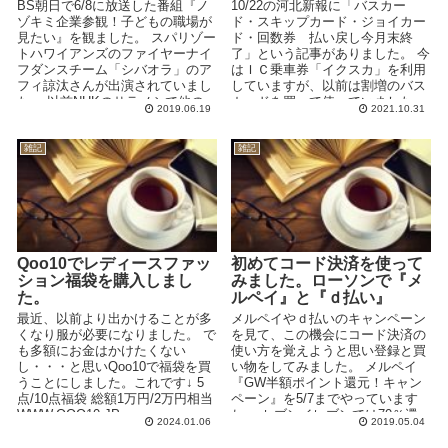
BS朝日で6/8に放送した番組『ノ
10/22の河北新報に「バスカー
ゾキミ企業参観！子どもの職場が
ド・スキップカード・ジョイカー
見たい』を観ました。 スパリゾー
ド・回数券 払い戻し今月末終
トハワイアンズのファイヤーナイ
了」という記事がありました。 今
フダンスチーム「シバオラ」のア
はＩＣ乗車券「イクスカ」を利用
フィ諒汰さんが出演されていまし
していますが、以前は割増のバス
た。 以前NHKのサラメシで他の
カードを買って使っていました。
2019.06.19
2021.10.31
ファイヤーナイフダ...
回数券は随分前の時...
雑記
雑記
Qoo10でレディースファッ
初めてコード決済を使って
ション福袋を購入しまし
みました。ローソンで『メ
た。
ルペイ』と『ｄ払い』
最近、以前より出かけることが多
メルペイやｄ払いのキャンペーン
くなり服が必要になりました。 で
を見て、この機会にコード決済の
も多額にお金はかけたくない
使い方を覚えようと思い登録と買
し・・・と思いQoo10で福袋を買
い物をしてみました。 メルペイ
うことにしました。これです↓ 5
『GW半額ポイント還元！キャン
点/10点福袋 総額1万円/2万円相当
ペーン』を5/7までやっています
WWW.QOO10.JP ...
ね。 セブンイレブンでは70％還
2024.01.06
2019.05.04
元ですが、...