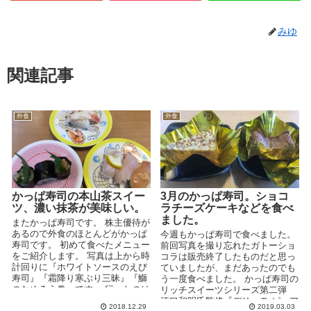
みゆ
関連記事
外食
外食
かっぱ寿司の本山茶スイー
3月のかっぱ寿司。ショコ
ツ、濃い抹茶が美味しい。
ラチーズケーキなどを食べ
ました。
またかっぱ寿司です。 株主優待が
あるので外食のほとんどがかっぱ
今週もかっぱ寿司で食べました。
寿司です。 初めて食べたメニュー
前回写真を撮り忘れたガトーショ
をご紹介します。 写真は上から時
コラは販売終了したものだと思っ
計回りに『ホワイトソースのえび
ていましたが、まだあったのでも
寿司』『霜降り寒ぶり三昧』『鰤
う一度食べました。 かっぱ寿司の
のなめろう巻』です。 行ったのは
リッチスイーツシリーズ第二弾
先日な...
江口和明氏監修『デリーモ ピュア
2018.12.29
2019.03.03