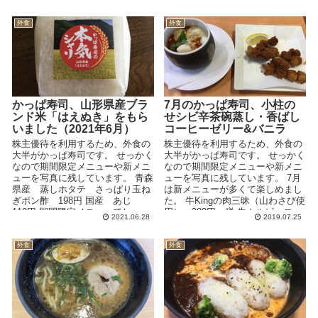
ノワールのふんわ...
外食
外食
かっぱ寿司、山形県産ブラ
7月のかっぱ寿司、小柱の
ンド米「はえぬき」をもら
せシビ辛茶碗蒸し・香ばし
いました（2021年6月）
コーヒーゼリー&バニラ
株主優待を利用するため、外食の
株主優待を利用するため、外食の
大半がかっぱ寿司です。 せっかく
大半がかっぱ寿司です。 せっかく
なので期間限定メニューや新メニ
なので期間限定メニューや新メニ
ューを写真に残しています。 青森
ューを写真に残しています。 7月
県産 蒸しホタテ さっぱり玉ね
は新メニューが多くて楽しめまし
ぎポン酢 198円 国産 あじ
た。 牛Kingの肉三昧（山わさび使
110円 期間限定メニューでし...
用） 280円＋税 牛カルビ、ロー
2021.06.28
2019.07.25
スト...
外食
外食