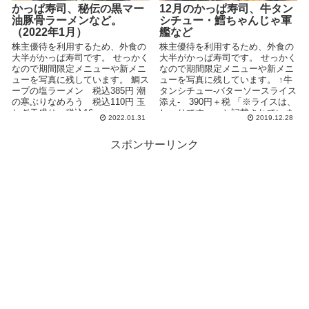
かっぱ寿司、秘伝の黒マー
12月のかっぱ寿司、牛タン
油豚骨ラーメンなど。
シチュー・鱈ちゃんじゃ軍
（2022年1月）
艦など
株主優待を利用するため、外食の
株主優待を利用するため、外食の
大半がかっぱ寿司です。 せっかく
大半がかっぱ寿司です。 せっかく
なので期間限定メニューや新メニ
なので期間限定メニューや新メニ
ューを写真に残しています。 鯛ス
ューを写真に残しています。 ↑牛
ープの塩ラーメン 税込385円 潮
タンシチュー-バターソースライス
の寒ぶりなめろう 税込110円 玉
添え- 390円＋税 「※ライスは、
ねぎ天盛り 税込16...
しゃりです。」と記載されていま
2022.01.31
2019.12.28
した...
スポンサーリンク