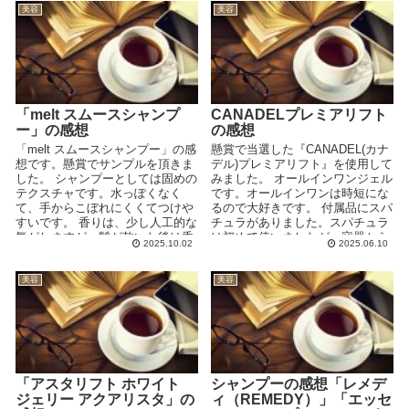
美容
美容
「melt スムースシャンプ
CANADELプレミアリフト
ー」の感想
の感想
「melt スムースシャンプー」の感
懸賞で当選した『CANADEL(カナ
想です。懸賞でサンプルを頂きま
デル)プレミアリフト』を使用して
した。 シャンプーとしては固めの
みました。 オールインワンジェル
テクスチャです。水っぽくなく
です。オールインワンは時短にな
て、手からこぼれにくくてつけや
るので大好きです。 付属品にスパ
すいです。 香りは、少し人工的な
チュラがありました。スパチュラ
気がしますが、髪が乾いた後は香
は初めて使いましたが、容器から
2025.10.02
2025.06.10
りが全く気にな...
指でジェルを取...
美容
美容
「アスタリフト ホワイト
シャンプーの感想「レメデ
ジェリー アクアリスタ」の
ィ（REMEDY）」「エッセ