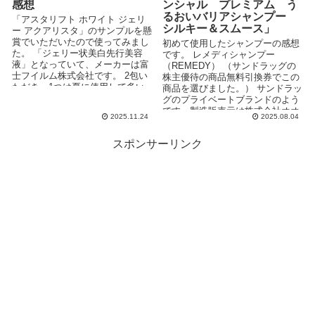
感想
ンシャル プレミアム う
るおいバリアシャンプー
「アスタリフト ホワイト ジェリ
シルキー＆スムース」
ー アクアリスタ」のサンプルを懸
賞でいただいたので使ってみまし
初めて使用したシャンプーの感想
た。 「ジェリー状美白先行美容
です。 レメディシャンプー
液」となっていて、メーカーは富
（REMEDY） （サンドラッグの
士フイルム株式会社です。 2包い
株主優待の商品無料引換券でこの
ただき、1つは夏に使用して多い
商品を選びました。） サンドラッ
ぐらいの量に感じ...
グのプライベートブランドのよう
です。製造販売元は株式会社オオ
2025.11.24
2025.08.04
ロラです。 ...
スポンサーリンク