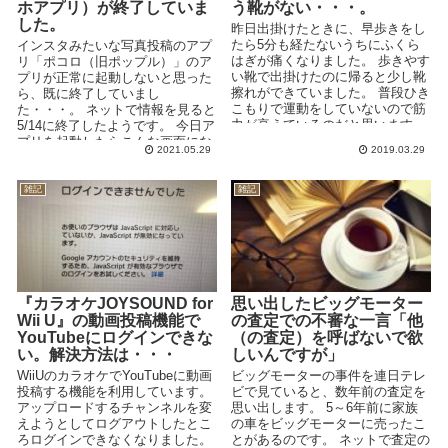
ホアプリ）が終了していま
う靴がない・・・。
した。
昨日出掛けたときに、早歩きをし
たら5分も経たないうちにふくら
インスタみたいな写真投稿のアプ
はぎが痛くなりました。 歩きやす
リ「ポコロ（旧ポップル）」のア
い靴で出掛けたのに帰ると少し靴
プリが正常に起動しないと思った
擦れができていました。 普段ひき
ら、既に終了していまし
こもりで運動をしていないので筋
た・・・。 ネットで情報を見ると
力が衰えているのだと思います。
5/14に終了したようです。 今日ア
歩かな過ぎて足...
プリを起動したらこんな画面にな
2021.05.29
2019.03.29
っていました↓ ...
雑記
雑記
『カラオケJOYSOUND for
思い出したビッグモーター
Wii U』の動画投稿機能で
の査定での不審な一言「他
YouTubeにログインできな
（の査定）を呼ばないで欲
い。解決方法は・・・
しいんですが」
WiiUのカラオケでYouTubeに動画
ビッグモーターの事件を連日テレ
投稿する機能を利用しています。
ビで見ていると、数年前の査定を
アップロードするチャンネルを変
思い出します。 5～6年前に家族
えようとしてログアウトしたとこ
の車をビッグモーターに売ったこ
ろログインできなくなりました。
とがあるのです。 ネットで査定の