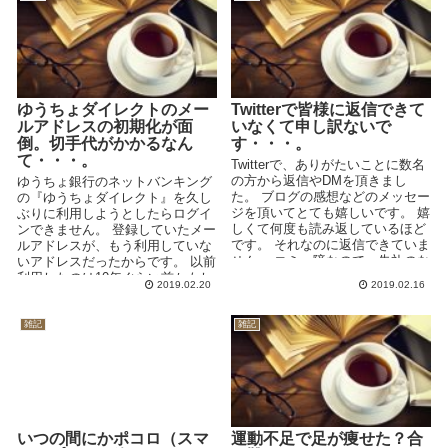
ゆうちょダイレクトのメー
Twitterで皆様に返信できて
ルアドレスの初期化が面
いなくて申し訳ないで
倒。切手代がかかるなん
す・・・。
て・・・。
Twitterで、ありがたいことに数名
の方から返信やDMを頂きまし
ゆうちょ銀行のネットバンキング
た。 ブログの感想などのメッセー
の『ゆうちょダイレクト』を久し
ジを頂いてとても嬉しいです。 嬉
ぶりに利用しようとしたらログイ
しくて何度も読み返しているほど
ンできません。 登録していたメー
です。 それなのに返信できていま
ルアドレスが、もう利用していな
せん。 コミュ障なので、失礼のな
いアドレスだったからです。 以前
い返...
利用したのは10年ぐらい前かもし
2019.02.20
2019.02.16
れません。 新しい...
雑記
雑記
いつの間にかポコロ（スマ
運動不足で足が痩せた？合