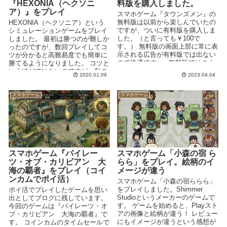
『HEXONIA（ヘクソニ
料版を購入しました。
ア）』をプレイ
スマホゲーム『タウンズメン』の
無料版は以前から楽しんでいたの
HEXONIA（ヘクソニア）という
ですが、ついに有料版を購入しま
シミュレーションゲームをプレイ
した。（と言っても￥100で
しました。 最初は勝つのが難しか
す。） 無料版の画面上部に常に表
ったのですが、数回プレイしてコ
示される広告が有料版では出ない
ツが分かると高難易度でも簡単に
ので快適です。 ↑無料版ではこん
勝てるようになりました。 コツと
なふうに広告...
いうほどではないのですが、私の
2020.01.09
2023.04.04
プレイ...
スマホゲーム
スマホゲーム
スマホゲーム『パイレー
スマホゲーム「小森の宿 ら
ツ・オブ・カリビアン 大
らら」をプレイ。絵柄のイ
海の覇者』をプレイ（コイ
メージが違う
ンカムでポイ活）
スマホゲーム「小森の宿ららら」
をプレイしました。Shimmer
ポイ活でプレイしたゲームを思い
Studioというメーカーのゲームで
出としてブログに残しています。
す。 ゲームを始めると、Playスト
今回のゲームは『パイレーツ・オ
アの画像と絵柄が違う！ レビュー
ブ・カリビアン 大海の覇者』で
にもイメージが違うという感想が
す。 コインカムのタイムセールで