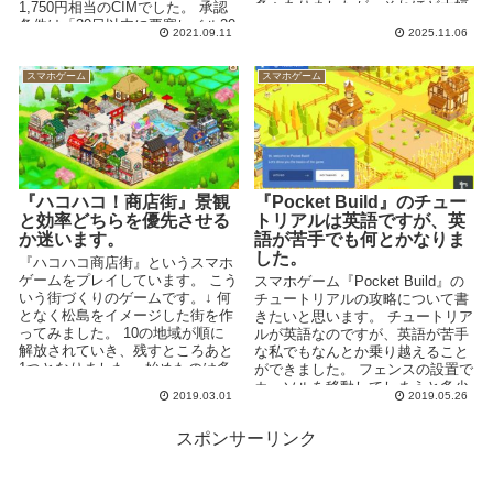
多々ありましたが、それほど大幅
1,750円相当のCIMでした。 承認
な違...
条件は「30日以内に要塞レベル20
2021.09.11
2025.11.06
到達...
スマホゲーム
スマホゲーム
『ハコハコ！商店街』景観
『Pocket Build』のチュー
と効率どちらを優先させる
トリアルは英語ですが、英
か迷います。
語が苦手でも何とかなりま
した。
『ハコハコ商店街』というスマホ
ゲームをプレイしています。 こう
スマホゲーム『Pocket Build』の
いう街づくりのゲームです。↓ 何
チュートリアルの攻略について書
となく松島をイメージした街を作
きたいと思います。 チュートリア
ってみました。 10の地域が順に
ルが英語なのですが、英語が苦手
解放されていき、残すところあと
な私でもなんとか乗り越えること
1つとなりました。 始めたのは多
ができました。 フェンスの設置で
分10...
カーソルを移動してしまうと多少
2019.03.01
2019.05.26
厄介ですが...
スポンサーリンク