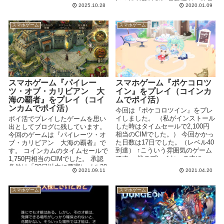
開始か...
いうほどではないのですが、私の
2025.10.28
2020.01.09
プレイ...
スマホゲーム
スマホゲーム
スマホゲーム『パイレー
スマホゲーム『ポケコロツ
ツ・オブ・カリビアン 大
イン』をプレイ（コインカ
海の覇者』をプレイ（コイ
ムでポイ活）
ンカムでポイ活）
今回は『ポケコロツイン』をプレ
イしました。 （私がインストール
ポイ活でプレイしたゲームを思い
した時はタイムセールで2,100円
出としてブログに残しています。
相当のCIMでした。） 今回かかっ
今回のゲームは『パイレーツ・オ
た日数は17日でした。（レベル40
ブ・カリビアン 大海の覇者』で
到達） ↑こういう雰囲気のゲーム
す。 コインカムのタイムセールで
です。 他のプレイヤーの木に
1,750円相当のCIMでした。 承認
「水...
条件は「30日以内に要塞レベル20
2021.09.11
2021.04.20
到達...
スマホゲーム
スマホゲーム