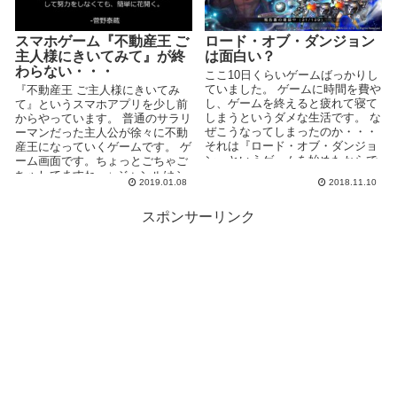
スマホゲーム『不動産王 ご
ロード・オブ・ダンジョン
主人様にきいてみて』が終
は面白い？
わらない・・・
ここ10日くらいゲームばっかりし
ていました。 ゲームに時間を費や
『不動産王 ご主人様にきいてみ
し、ゲームを終えると疲れて寝て
て』というスマホアプリを少し前
しまうというダメな生活です。 な
からやっています。 普通のサラリ
ぜこうなってしまったのか・・・
ーマンだった主人公が徐々に不動
それは『ロード・オブ・ダンジョ
産王になっていくゲームです。 ゲ
ン』というゲームを始めたからで
ーム画面です。ちょっとごちゃご
す。 ...
ちゃしてますね。↓ ジャンルはシ
2019.01.08
2018.11.10
ミュレーション...
スポンサーリンク