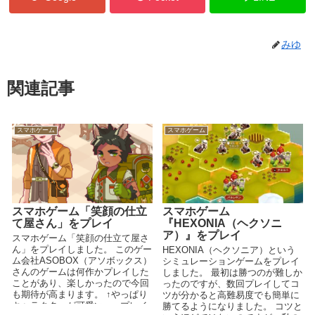
みゆ
関連記事
スマホゲーム
スマホゲーム
スマホゲーム「笑顔の仕立
スマホゲーム
て屋さん」をプレイ
『HEXONIA（ヘクソニ
ア）』をプレイ
スマホゲーム「笑顔の仕立て屋さ
ん」をプレイしました。 このゲー
HEXONIA（ヘクソニア）という
ム会社ASOBOX（アソボックス）
シミュレーションゲームをプレイ
さんのゲームは何作かプレイした
しました。 最初は勝つのが難しか
ことがあり、楽しかったので今回
ったのですが、数回プレイしてコ
も期待が高まります。 ↑やっぱり
ツが分かると高難易度でも簡単に
キャラクターが可愛い。 ↑プレイ
勝てるようになりました。 コツと