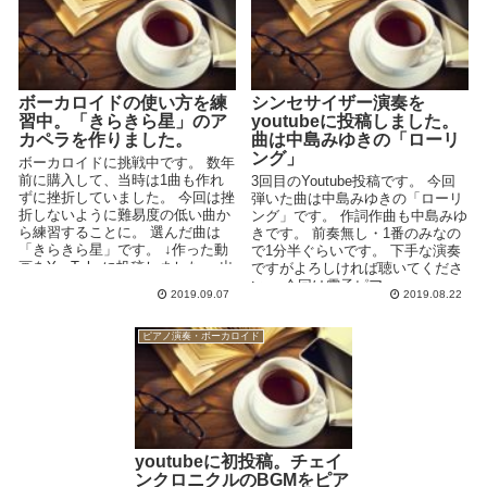
ボーカロイドの使い方を練
シンセサイザー演奏を
習中。「きらきら星」のア
youtubeに投稿しました。
カペラを作りました。
曲は中島みゆきの「ローリ
ング」
ボーカロイドに挑戦中です。 数年
前に購入して、当時は1曲も作れ
3回目のYoutube投稿です。 今回
ずに挫折していました。 今回は挫
弾いた曲は中島みゆきの「ローリ
折しないように難易度の低い曲か
ング」です。 作詞作曲も中島みゆ
ら練習することに。 選んだ曲は
きです。 前奏無し・1番のみなの
「きらきら星」です。 ↓作った動
で1分半ぐらいです。 下手な演奏
画をYouTubeに投稿しました。 出
ですがよろしければ聴いてくださ
来...
い。 今回は電子ピア...
2019.09.07
2019.08.22
ピアノ演奏・ボーカロイド
youtubeに初投稿。チェイ
ンクロニクルのBGMをピア