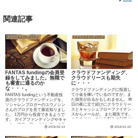
関連記事
クラウドファンディング
クラウドファンディング
FANTAS fundingの会員登
クラウドファンディング、
録をしてみました。無職で
クラウドリースも期失
も審査に通るのか
に・・・
な・・・。
クラウドファンディングに投資し
て小金を稼いでいるのですが、ま
FANTAS fundingという不動産投
た損失が出るかもしれません。 昨
資のクラウドファンディングを、
日の夜に立て続けにクラウドリー
ソシャレンブロガーのユウノシン
スとキャッシュフローファイナン
さんのブログを見て最近知りまし
スからメールが。 また期失です。
た。 1万円から投資できるようで
クラウドリースは分配金の利率が
す。 ガイアファンディングやキャ
良いので他のクラウ...
ッシュフローファイナンス、クラ
2019.02.13
2019.01.10
ウドリース...