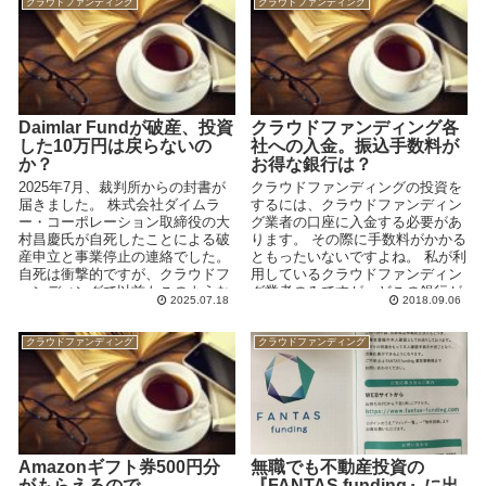
クラウドファンディング
クラウドファンディング
Daimlar Fundが破産、投資
クラウドファンディング各
した10万円は戻らないの
社への入金。振込手数料が
か？
お得な銀行は？
2025年7月、裁判所からの封書が
クラウドファンディングの投資を
届きました。 株式会社ダイムラ
するには、クラウドファンディン
ー・コーポレーション取締役の大
グ業者の口座に入金する必要があ
村昌慶氏が自死したことによる破
ります。 その際に手数料がかかる
産申立と事業停止の連絡でした。
ともったいないですよね。 私が利
自死は衝撃的ですが、クラウドフ
用しているクラウドファンディン
ァンディングで以前もこのような
グ業者のみですが、どこの銀行が
2025.07.18
2018.09.06
ことがあったのを思い...
振込手数料がお得な...
クラウドファンディング
クラウドファンディング
Amazonギフト券500円分
無職でも不動産投資の
がもらえるので
『FANTAS funding』に出