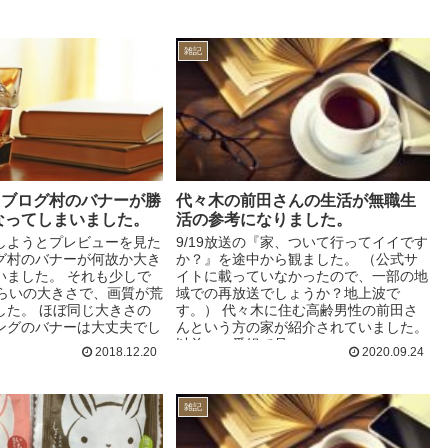
雑記
kで？ブログ村のバナーが勝
代々木の前田さんの生活が無職生
なってしまいました。
活の参考になりました。
しようとプレビューを見た
9/19放送の『家、ついて行ってイイです
グ村のバナーが何故か大き
か？』を途中から観ました。 （公式サ
いました。 それも少しで
イトに載っていなかったので、一部の地
ぐらいの大きさで、画質が荒
域での再放送でしょうか？地上波で
した。 ほぼ同じ大きさの
す。） 代々木に住む高齢男性の前田さ
ングのバナーは大丈夫でし
んという方の家が紹介されていました。
以前この番組で見...
2018.12.20
2020.09.24
雑記