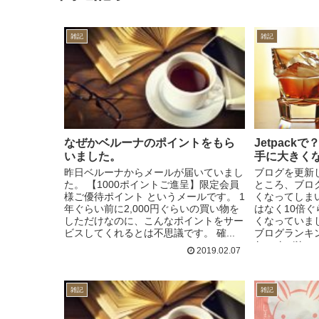
雑記
雑記
なぜかベルーナのポイントをもら
Jetpac
いました。
手に大きく
昨日ベルーナからメールが届いていまし
ブログを更新
た。 【1000ポイントご進呈】限定会員
ところ、ブロ
様ご優​待ポイント というメールです。 1
くなってしま
年ぐらい前に2,000円ぐらいの買い物を
はなく10倍
しただけなのに、こんなポイントをサー
くなっていま
ビスしてくれるとは不思議です。 確...
ブログランキ
た。 なぜな...
2019.02.07
雑記
雑記