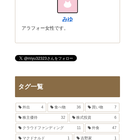
みゆ
アラフォー女性です。
タグ一覧
外出
4
食べ物
36
買い物
7
株主優待
32
株式投資
6
クラウドファンディング
11
外食
47
マクドナルド
1
吉野家
1