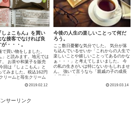
『しょこもん』を買い
今後の人生の楽しいことって何だ
念な接客でなければ良
ろう。
すが・・・。
ここ数日憂鬱な気分でした。 気分が落
ち込んでいるせいか「これからの人生で
庵で買い物をしました。
楽しいことや嬉しいことってあるのかな
ん」と読みます。地元では
ぁ・・・」と考えてしまいました。 今
す。 お茶や和菓子を販売
の私の生きがいは特にないかもしれませ
 今回は『しょこもん』と
ん。 強いて言うなら「親戚の子の成長
ってみました。税込162円
を見守ること」...
生クリームと苺生クリーム
2019.02.12
2019.03.14
ポンサーリンク