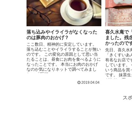
落ち込みやイライラがなくなった
喜久水庵で
のは豚肉のおかげ？
ました。残
かったので
ここ数日、精神的に安定しています。
落ち込むことやイライラすることが無い
先日、喜久水
のです。 この変化の原因として思い当
「きくすいあ
たることは、昼食にお肉を食べるように
有名なお店で
なったことです。 本当にお肉のおかげ
しています。
なのか気になりネットで調べてみまし
いう商品を買
た。 「医師の...
です。 抹茶
があり、両...
2019.04.04
ス