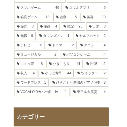
スマホゲーム
46
スマホアプリ
9
箱庭ゲーム
10
健康
5
美容
10
節約
8
漫画
4
雑記
23
日常
3
無職
9
タウンズメン
1
セルフカット
2
テレビ
8
ドラマ
2
アニメ
4
ミュージカル
2
パソコンゲーム
4
コミュ障
8
ひきこもり
14
料理
1
収入
4
かっぱ寿司
44
ツイッター
2
ワードプレス
1
ひきこもり無職のピアノ演奏
3
VOCALOIDカバー曲 IA
1
東日本大震災
4
カテゴリー