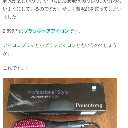
収入が乏しいので、いつもは必要最低限のものしか買わな
いようにしているのですが、珍しく贅沢品を買ってしまい
ました。
2,699円の
ブラシ型ヘアアイロン
です。
アイロンブラシ
とか
ブラシアイロン
ともいうのでしょう
か。
これです。↓