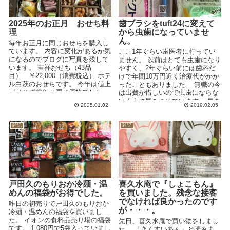
2025年のお正月 おせち料
歯ブラシをtuft24に変えて
理
から虫歯になっていませ
ん。
毎年お正月に同じおせちを購入し
ています。 内容に変化があるか気
ここ1年ぐらい歯医者に行ってい
になるのでブログに写真を残して
ません。 以前はとても虫歯になり
います。 吉祥おせち（43品
やすく、2年ぐらい前には歯科だ
目） ￥22,000（消費税込） ホテ
けで年間10万円近く治療代がかか
ル白萩のおせちです。 今年は値上
ったこともありました。 無職の今
がりせず前年と同じ価格でした
は出費が惜しいので虫歯にならな
が、前年より1...
いように気をつけています。 気を
2025.01.02
2019.02.05
つけたことは...
雑記
雑記
戸田久のもりおか冷麺・温
喜久水庵で『しょこもん』
めんの福袋がお得でした。
を買いました。残念な接客
でなければ良かったのです
昨日の初売りで戸田久のもりおか
が・・・。
冷麺・温めんの福袋を買いまし
た。 イオンの食料品売り場の福袋
先日、喜久水庵で買い物をしまし
です。 1,080円で5袋入っていまし
た。 「きくすいあん」と読みま