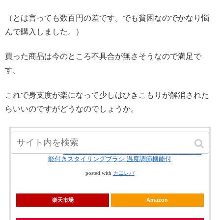
（とは言っても数百円の差です。でも貧困なのでかなり悩
んで購入しました。）
買った商品は今のところ不具合が無さそうなので満足で
す。
これで身支度が楽になって少しはひきこもりが解消された
らいいのですがどうなのでしょうか。
送料無料 ブラシ型ヘアアイロン ブラシアイロン
へアアイロン ストレートブラシ 温度調節可能 火
傷防止 ブラシ感覚簡単スタイリング アイロン機
能付きスタイリングブラシ 温度調節機能付
posted with
カエレバ
楽天市場
Amazon