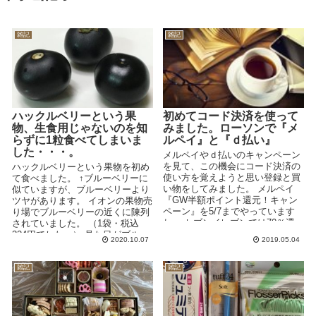
雑記
雑記
ハックルベリーという果
初めてコード決済を使って
物、生食用じゃないのを知
みました。ローソンで『メ
らずに1粒食べてしまいま
ルペイ』と『ｄ払い』
した・・・。
メルペイやｄ払いのキャンペーン
を見て、この機会にコード決済の
ハックルベリーという果物を初め
使い方を覚えようと思い登録と買
て食べました。 ↑ブルーベリーに
い物をしてみました。 メルペイ
似ていますが、ブルーベリーより
『GW半額ポイント還元！キャン
ツヤがあります。 イオンの果物売
ペーン』を5/7までやっています
り場でブルーベリーの近くに陳列
ね。 セブンイレブンでは70％還
されていました。 （1袋・税込
元ですが、...
324円でした。） 見た目がブルー
2020.10.07
2019.05.04
ベリーに似...
雑記
雑記