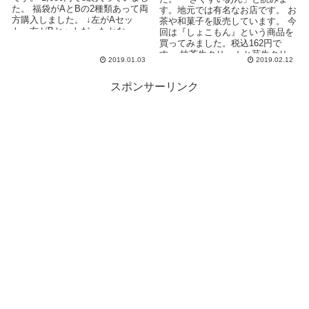
た。 福袋がAとBの2種類あって両
す。地元では有名なお店です。 お
方購入しました。 ↓左がAセッ
茶や和菓子を販売しています。 今
ト、右がBセットだったかな。 ...
回は『しょこもん』という商品を
買ってみました。税込162円で
す。 抹茶生クリームと苺生クリー
2019.01.03
2019.02.12
ムがあり、両...
スポンサーリンク