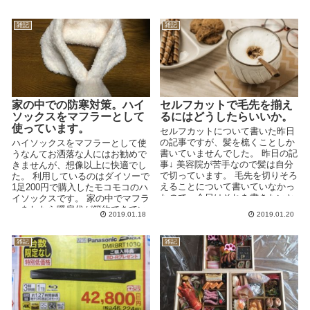
雑記
雑記
家の中での防寒対策。ハイ
セルフカットで毛先を揃え
ソックスをマフラーとして
るにはどうしたらいいか。
使っています。
セルフカットについて書いた昨日
の記事ですが、髪を梳くことしか
ハイソックスをマフラーとして使
書いていませんでした。 昨日の記
うなんてお洒落な人にはお勧めで
事↓ 美容院が苦手なので髪は自分
きませんが、想像以上に快適でし
で切っています。 毛先を切りそろ
た。 利用しているのはダイソーで
えることについて書いていなかっ
1足200円で購入したモコモコのハ
たので、今日はそれを書きたいと
イソックスです。 家の中でマフラ
思います。 ...
ーをしたら暖房代が節約できてい
2019.01.18
2019.01.20
いかも！と思い、ど...
雑記
雑記