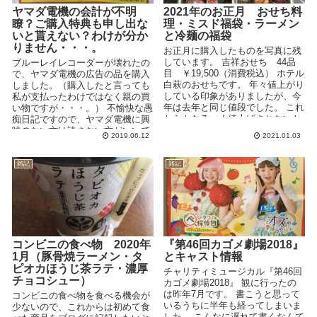
ヤマダ電機の会計が不明
2021年のお正月 おせち料
瞭？ご購入特典も申し出な
理・ミスド福袋・ラーメン
いと貰えない？わけが分か
と冷麺の福袋
りません・・・。
お正月に購入したものを写真に残
しています。 吉祥おせち 44品
ブルーレイレコーダーが壊れたの
目 ￥19,500（消費税込） ホテル
で、ヤマダ電機の広告の品を購入
白萩のおせちです。 年々値上がり
しました。（購入したと言っても
している印象がありましたが、今
私が支払ったわけではなく親の買
年は去年と同じ値段でした。 これ
い物ですが・・・。） 不愉快な愚
からもなるべく値上げされないと
痴日記ですので、ヤマダ電機に興
いい...
味のない方は読まない方がいいで
2019.06.12
2021.01.03
す・・・。 まず会計...
雑記
雑記
コンビニの食べ物 2020年
『第46回カゴメ劇場2018』
1月（豚骨焼ラーメン・タ
とキャスト情報
ピオカほうじ茶ラテ・濃厚
チャリティミュージカル『第46回
チョコシュー）
カゴメ劇場2018』 観に行ったの
は昨年7月です。 書こうと思って
コンビニの食べ物を食べる機会が
いるうちに半年も経ってしまいま
少ないので、これからは初めて食
した。 こんなに遅れて書くなんて