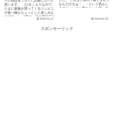
べた商品をブログに記録したいと
なんだかなぁ・・・という気もし
思います。 （ひきこもりなので、
ますが、いつか書きたいと思って
たまに家族が買ってくるコンビニ
いたので書きま...
の食べ物もちょっとした楽しみな
のです。） 『黒マー油の風味広が
2020.01.27
2019.01.05
る豚骨焼ラーメン』...
スポンサーリンク