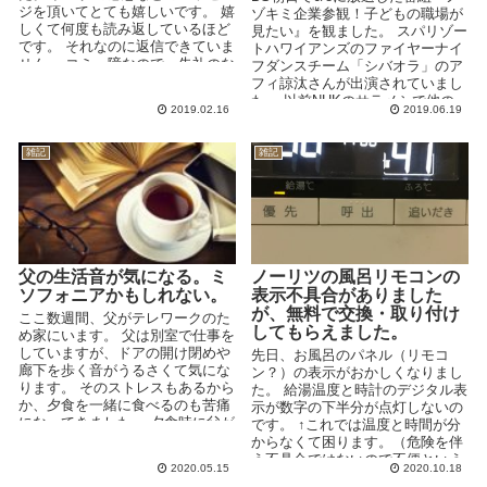
ジを頂いてとても嬉しいです。 嬉
ゾキミ企業参観！子どもの職場が
しくて何度も読み返しているほど
見たい』を観ました。 スパリゾー
です。 それなのに返信できていま
トハワイアンズのファイヤーナイ
せん。 コミュ障なので、失礼のな
フダンスチーム「シバオラ」のア
い返...
フィ諒汰さんが出演されていまし
た。 以前NHKのサラメシで他の
2019.02.16
2019.06.19
ファイヤーナイフダ...
雑記
雑記
父の生活音が気になる。ミ
ノーリツの風呂リモコンの
ソフォニアかもしれない。
表示不具合がありました
が、無料で交換・取り付け
ここ数週間、父がテレワークのた
してもらえました。
め家にいます。 父は別室で仕事を
していますが、ドアの開け閉めや
先日、お風呂のパネル（リモコ
廊下を歩く音がうるさくて気にな
ン？）の表示がおかしくなりまし
ります。 そのストレスもあるから
た。 給湯温度と時計のデジタル表
か、夕食を一緒に食べるのも苦痛
示が数字の下半分が点灯しないの
になってきました。 夕食時に父が
です。 ↑これでは温度と時間が分
発する音が嫌でしょ...
からなくて困ります。（危険を伴
う不具合ではないので不便という
2020.05.15
2020.10.18
程度ですが。） ...