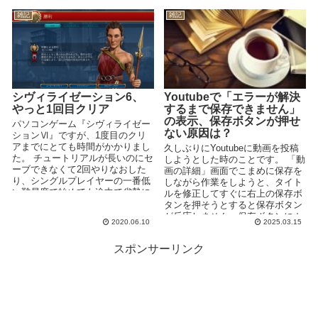
雑記
雑記
シヴィライゼーション6、
Youtubeで「エラーが解決
やっと1回目クリア
するまで保存できません」
の表示、保存ボタンが押せ
パソコンゲーム『シヴィライゼー
ない原因は？
ションⅥ』ですが、1度目のクリ
アまでにとても時間がかかりまし
久しぶりにYoutubeに動画を投稿
た。 チュートリアルが長いのにセ
しようとした時のことです。 「動
ーブできなくて2回やりなおした
画の詳細」画面でこまめに保存を
り、シングルプレイヤーの一番低
しながら作業をしようと、タイト
い難易度で始めても途中で劣勢に
ルを修正してすぐに右上の保存ボ
なって何度かやり直しました...
タンを押そうとすると保存ボタン
が反応しません。保存ボタンにカ
2020.06.10
2025.03.15
ーソルを合わせると「...
スポンサーリンク