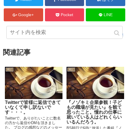
Google+
Pocket
LINE
みゆ
関連記事
雑記
雑記
Twitterで皆様に返信できて
『ノゾキミ企業参観！子ど
いなくて申し訳ないで
もの職場が見たい』を観て
す・・・。
思ったこと。憧れの仕事に
就いている人はどれくらい
Twitterで、ありがたいことに数名
いるんだろう。
の方から返信やDMを頂きまし
た。 ブログの感想などのメッセー
BS朝日で6/8に放送した番組『ノ