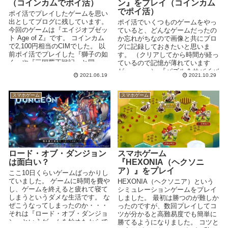
（コインカムでポイ活）
ン』をプレイ（コインカム
でポイ活）
ポイ活でプレイしたゲームを思い
出としてブログに残しています。
ポイ活でいくつものゲームをやっ
今回のゲームは『エイジオブゼッ
ていると、どんなゲームだったの
ト Age of Z』です。 コインカム
か忘れがちなので画像と共にブロ
で2,100円相当のCIMでした。 以
グに記録しておきたいと思いま
前ポイ活でプレイした『獅子の如
す。 （クリアしてから時間が経っ
く』や『三国覇王戦記』と同...
ているので記憶が薄れています
が・・・。） 『パズル＆サバイバ
2021.06.19
2021.10.29
ル』 コイン...
スマホゲーム
スマホゲーム
ロード・オブ・ダンジョン
スマホゲーム
は面白い？
『HEXONIA（ヘクソニ
ア）』をプレイ
ここ10日くらいゲームばっかりし
ていました。 ゲームに時間を費や
HEXONIA（ヘクソニア）という
し、ゲームを終えると疲れて寝て
シミュレーションゲームをプレイ
しまうというダメな生活です。 な
しました。 最初は勝つのが難しか
ぜこうなってしまったのか・・・
ったのですが、数回プレイしてコ
それは『ロード・オブ・ダンジョ
ツが分かると高難易度でも簡単に
ン』というゲームを始めたからで
勝てるようになりました。 コツと