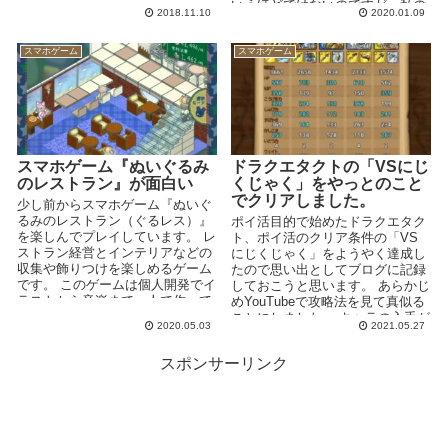
す。 ...
いうほどではないのですが、私の
2018.11.10
2020.01.09
プレイ...
スマホゲーム
スマホゲーム
スマホゲーム『ぬいぐるみ
ドラクエタクトの「VSにじ
のレストラン』が面白い
くじゃく」をやっとのこと
でクリアしました。
少し前からスマホゲーム『ぬいぐ
るみのレストラン（ぐるレス）』
ポイ活目的で始めたドラクエタク
を楽しんでプレイしています。 レ
ト、ポイ活のクリア条件の「VS
ストラン経営とインテリアなどの
にじくじゃく」をようやく達成し
収集や飾りつけを楽しめるゲーム
たので思い出としてブログに記録
です。 このゲームは個人開発でイ
しておこうと思います。 あらかじ
ラストから音楽まで一人で作って
めYouTubeで攻略法を見て真似る
いるようです。 こん...
ことにしました。 キャラの入手が
2020.05.03
2021.05.27
困難な編成の...
スポンサーリンク