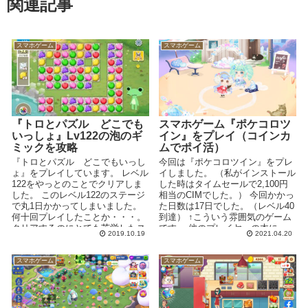
関連記事
スマホゲーム
スマホゲーム
『トロとパズル どこでも
スマホゲーム『ポケコロツ
いっしょ』Lv122の泡のギ
イン』をプレイ（コインカ
ミックを攻略
ムでポイ活）
『トロとパズル どこでもいっし
今回は『ポケコロツイン』をプレ
ょ』をプレイしています。 レベル
イしました。 （私がインストール
122をやっとのことでクリアしま
した時はタイムセールで2,100円
した。 このレベル122のステージ
相当のCIMでした。） 今回かかっ
で丸1日かかってしまいました。
た日数は17日でした。（レベル40
何十回プレイしたことか・・・。
到達） ↑こういう雰囲気のゲーム
クリアするのにとても苦労したス
です。 他のプレイヤーの木に
2019.10.19
2021.04.20
テージなの...
「水...
スマホゲーム
スマホゲーム