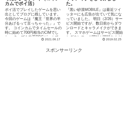
カムでポイ活）
た。
ポイ活でプレイしたゲームを思い
『黒い砂漠MOBILE』は最近ツイ
出としてブログに残しています。
ッターにも広告が出ていて気にな
今回のゲームは『魔王「世界の半
っていました。 明日（2/26）サー
分あげるって言っちゃった」』で
ビス開始ですが、数日前からダウ
す。 コインカムでタイムセールの
ンロードとキャラメイクができま
時に始めて700円相当のCIMでし
す。 スマホゲームはサービス開始
た。 タップ＆放置RPGゲームで
とダウンロード開始が同時なんだ
2021.06.17
2019.02.25
す。 ク...
と思っていまし...
スポンサーリンク