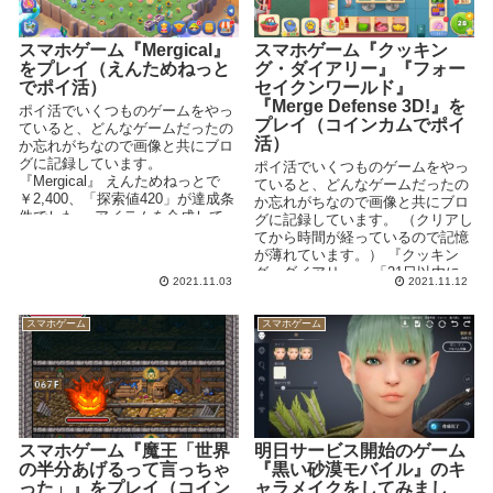
スマホゲーム『Mergical』
スマホゲーム『クッキン
をプレイ（えんためねっと
グ・ダイアリー』『フォー
でポイ活）
セイクンワールド』
『Merge Defense 3D!』を
ポイ活でいくつものゲームをやっ
プレイ（コインカムでポイ
ていると、どんなゲームだったの
活）
か忘れがちなので画像と共にブロ
グに記録しています。
ポイ活でいくつものゲームをやっ
『Mergical』 えんためねっとで
ていると、どんなゲームだったの
￥2,400、「探索値420」が達成条
か忘れがちなので画像と共にブロ
件でした。 アイテムを合成して...
グに記録しています。 （クリアし
てから時間が経っているので記憶
が薄れています。） 『クッキン
グ・ダイアリー』 「21日以内に
2021.11.03
2021.11.12
レベル2...
スマホゲーム
スマホゲーム
スマホゲーム『魔王「世界
明日サービス開始のゲーム
の半分あげるって言っちゃ
『黒い砂漠モバイル』のキ
った」』をプレイ（コイン
ャラメイクをしてみまし