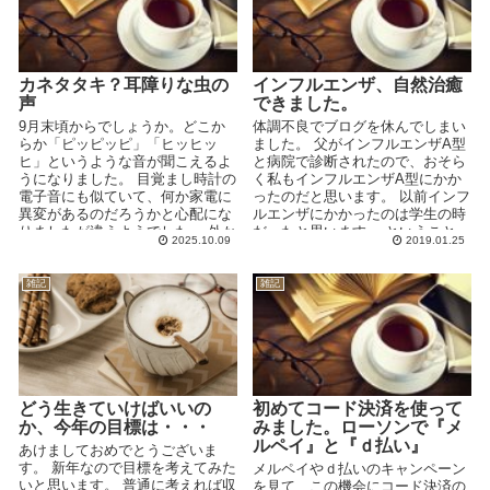
カネタタキ？耳障りな虫の
インフルエンザ、自然治癒
声
できました。
9月末頃からでしょうか。どこか
体調不良でブログを休んでしまい
らか「ピッピッピ」「ヒッヒッ
ました。 父がインフルエンザA型
ヒ」というような音が聞こえるよ
と病院で診断されたので、おそら
うになりました。 目覚まし時計の
く私もインフルエンザA型にかか
電子音にも似ていて、何か家電に
ったのだと思います。 以前インフ
異変があるのだろうかと心配にな
ルエンザにかかったのは学生の時
りましたが違うようでした。 外か
だったと思います。 ということ
2025.10.09
2019.01.25
ら聞こえることに気が付き...
は、約20年ぶり...
雑記
雑記
どう生きていけばいいの
初めてコード決済を使って
か、今年の目標は・・・
みました。ローソンで『メ
ルペイ』と『ｄ払い』
あけましておめでとうございま
す。 新年なので目標を考えてみた
メルペイやｄ払いのキャンペーン
いと思います。 普通に考えれば収
を見て、この機会にコード決済の