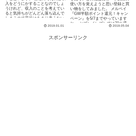
入をどうにかすることなのでしょ
使い方を覚えようと思い登録と買
うけれど、収入のことを考えてい
い物をしてみました。 メルペイ
ると気持ちがどんどん落ち込んで
『GW半額ポイント還元！キャン
しまうので最近はあまり考えない
ペーン』を5/7までやっています
ようにしています。 半...
ね。 セブンイレブンでは70％還
2019.01.01
2019.05.04
元ですが、...
スポンサーリンク