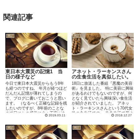
関連記事
雑記
雑記
東日本大震災の記憶1 当
アネット・ラーキンスさん
日の様子など
の生食生活を真似したい。
今日で東日本大震災からもう8年
18日に放送した番組『悪魔の美容
も経つのですね。 年月が経つほど
術』を見ました。 特に美容に興味
だんだん記憶が薄れてしまうの
があるわけでもないのですが、何
で、ブログに書いておこうと思い
となく見ていたら興味深い食生活
ます。 （なるべく正確な記録を残
が紹介されていました。 アネッ
したいのですが、8年前のことな
ト・ラーキンスさんという70代女
ので日にちの感覚に少々不安があ
性の食生活です。 生食生活で若さ
2019.03.11
2018.12.27
ります・・・。） ...
を保ち、風邪も引...
雑記
雑記