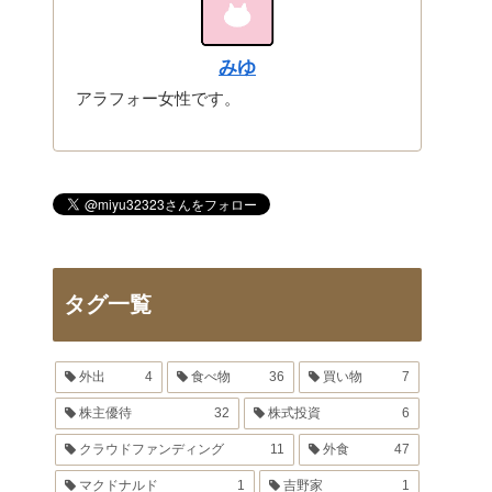
みゆ
アラフォー女性です。
タグ一覧
外出
4
食べ物
36
買い物
7
株主優待
32
株式投資
6
クラウドファンディング
11
外食
47
マクドナルド
1
吉野家
1