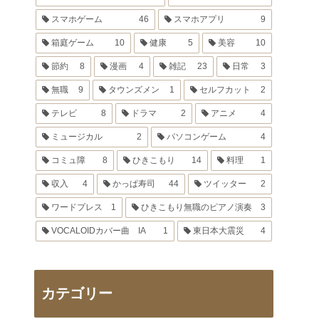
スマホゲーム
46
スマホアプリ
9
箱庭ゲーム
10
健康
5
美容
10
節約
8
漫画
4
雑記
23
日常
3
無職
9
タウンズメン
1
セルフカット
2
テレビ
8
ドラマ
2
アニメ
4
ミュージカル
2
パソコンゲーム
4
コミュ障
8
ひきこもり
14
料理
1
収入
4
かっぱ寿司
44
ツイッター
2
ワードプレス
1
ひきこもり無職のピアノ演奏
3
VOCALOIDカバー曲 IA
1
東日本大震災
4
カテゴリー