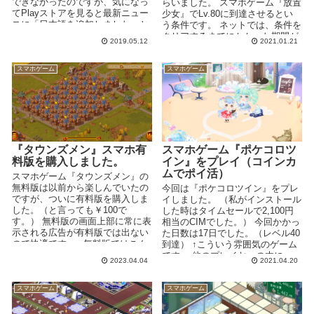
できなかったのですが、気になっ
らいました。 スマホゲーム『放置
てPlayストアを見ると最新ニュー
少女』でLv.80に到達させるとい
スに「日本語を追加しました」と
う条件です。 ネットでは、条件を
ありました...
クリアするまでにかかった期間が
2019.05.12
2021.01.21
1ヶ月とか...
スマホゲーム
スマホゲーム
『タウンズメン』スマホ有
スマホゲーム『ポケコロツ
料版を購入しました。
イン』をプレイ（コインカ
ムでポイ活）
スマホゲーム『タウンズメン』の
無料版は以前から楽しんでいたの
今回は『ポケコロツイン』をプレ
ですが、ついに有料版を購入しま
イしました。 （私がインストール
した。（と言っても￥100で
した時はタイムセールで2,100円
す。） 無料版の画面上部に常に表
相当のCIMでした。） 今回かかっ
示される広告が有料版では出ない
た日数は17日でした。（レベル40
ので快適です。 ↑無料版ではこん
到達） ↑こういう雰囲気のゲーム
なふうに広告...
です。 他のプレイヤーの木に
2023.04.04
2021.04.20
「水...
スマホゲーム
スマホゲーム