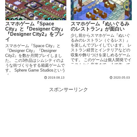
スマホゲーム『Space
スマホゲーム『ぬいぐるみ
City』と『Designer City』
のレストラン』が面白い
『Designer City2』をプレ
少し前からスマホゲーム『ぬいぐ
イ
るみのレストラン（ぐるレス）』
を楽しんでプレイしています。 レ
スマホゲーム『Space City』と
ストラン経営とインテリアなどの
『Designer City』『Designer
収集や飾りつけを楽しめるゲーム
City2』を数か月間プレイしまし
です。 このゲームは個人開発でイ
た。 この3作品はシムシティのよ
ラストから音楽まで一人で作って
うな街づくりをする箱庭ゲームで
いるようです。 こん...
す。 Sphere Game Studiosという
メ...
2019.08.13
2020.05.03
スポンサーリンク