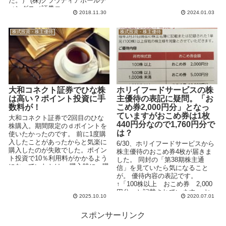
た。） (株)クラウディアホールデ
ィングス（証券コ...
2018.11.30
2024.01.03
株式投資・株主優待
株式投資・株主優待
大和コネクト証券でひな株
ホリイフードサービスの株
は高い？ポイント投資に手
主優待の表記に疑問。「お
数料が！
こめ券2,000円分」となっ
ていますがおこめ券は1枚
大和コネクト証券で2回目のひな
440円分なので1,760円分で
株購入。期間限定のｄポイントを
は？
使いたかったのです。 前に1度購
入したことがあったからと気楽に
6/30、ホリイフードサービスから
購入したのが失敗でした。ポイン
株主優待のおこめ券4枚が届きま
ト投資で10％利用料がかかるよう
した。 同封の「第38期株主通
になっていたとは。 購入時に、購
信」を見ていたら気になること
入金額がリアルタイム...
が。 優待内容の表記です。
↑「100株以上 おこめ券 2,000
円分」と記載されています。 お
2025.10.10
2020.07.01
こ...
スポンサーリンク