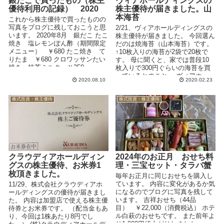
銀だこで買ったもの（株主
ヴィアホールディングスの
優待利用の記録） 2020
株主優待が届きました。山
本海苔
これから株主優待で買ったものの
写真をブログに残しておこうと思
2/21、ヴィアホールディングスの
います。 2020年8月 銀だこ たこ
株主優待が届きました。 今回選ん
焼き 塩レモンぽん酢（期間限定
だのは焼海苔（山本海苔）です。
メニュー） ￥680 たこ焼き て
↑10枚入りの海苔が2袋で20枚で
りたま ￥680 クロワッサンたい
す。 母に聞くと、家では普段10
焼き 抹茶ミルク ￥250 ...
枚入りで300円ぐらいの海苔を買
っているとのこと。 ヴィアホ...
2020.08.10
2020.02.23
株式投資・株主優待
株式投資・株主優待
クラウディアホールディン
2024年のお正月 おせち料
グスの株主優待、お米券1
理・三宝セット・タラバ蟹
枚頂きました。
毎年お正月に同じおせちを購入し
ています。 内容に変化があるか気
11/29、株式会社クラウディアホ
になるのでブログに写真を残して
ールディングスの優待が届きまし
います。 吉祥おせち（44品
た。 内容は加盟店で使える株主優
目） ￥22,000（消費税込） ホテ
待券とお米券です。 （配当金もあ
ル白萩のおせちです。 また前年よ
り、今回は1株あたり8円でし
り1,000円値上がりしました。 ...