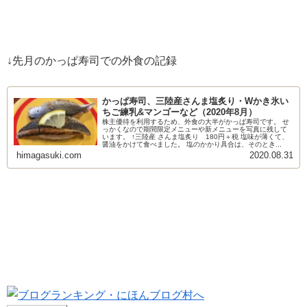
↓先月のかっぱ寿司での外食の記録
かっぱ寿司、三陸産さんま塩炙り・Wかき氷い
ちご練乳&マンゴーなど（2020年8月）
株主優待を利用するため、外食の大半がかっぱ寿司です。 せ
っかくなので期間限定メニューや新メニューを写真に残して
います。 ↑三陸産 さんま塩炙り 180円＋税 塩味が薄くて、
醤油をかけて食べました。 塩のかかり具合は、そのとき...
himagasuki.com
2020.08.31