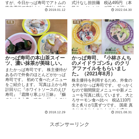
すが、今日かっぱ寿司でアトムの
式汁なし担担麺 税込495円 （本
株主優待で支払うと、支払い前の
格ラーメンシリーズ第１８弾）
2019.01.12
2022.04.30
残高が4万円（満額）！ ...
花...
外食
外食
かっぱ寿司の本山茶スイー
かっぱ寿司、『小林さんち
ツ、濃い抹茶が美味しい。
のメイドラゴンS』のクリ
アファイルをもらいまし
またかっぱ寿司です。 株主優待が
た。（2021年8月）
あるので外食のほとんどがかっぱ
寿司です。 初めて食べたメニュー
株主優待を利用するため、外食の
をご紹介します。 写真は上から時
大半がかっぱ寿司です。 せっかく
計回りに『ホワイトソースのえび
なので期間限定メニューや新メニ
寿司』『霜降り寒ぶり三昧』『鰤
ューを写真に残しています。 大と
のなめろう巻』です。 行ったのは
ろサーモン食べ比べ 税込110円
先日な...
生と炙りが1貫ずつです。 国産 真
あじのあれもこれもそれも盛り...
2018.12.29
2021.08.31
スポンサーリンク