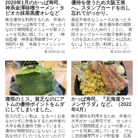
2020年1月のかっぱ寿司、
優待を使うため大阪王将
神系金澤味噌ラーメン・タ
へ。スタンプカードを出し
ピオカ抹茶黒蜜オレなど
忘れてがっかり。
株主優待を利用するため、外食の
最近不衛生なニュースがあった大
大半がかっぱ寿司です。 せっかく
阪王将ですが、株主優待券の期限
なので期間限定メニューや新メニ
が迫っていたため行くことに。 前
ューを写真に残しています。 ↑神
回スタンプカードの餃子無料を使
仙監修 神系金澤味噌ラーメン
うのを忘れたので今回こそは忘れ
390円＋税 「本格ラーメンシリー
ないようにと思い利用しました。
ズ第八弾」のラーメンです。 ...
すると今回は会計時にスタンプカ
2020.01.31
2022.08.07
ードにスタンプを押して...
外食
外食
痛恨のミス。貧乏なのにア
かっぱ寿司、『北海道ラー
トムの優待ポイントをムダ
メンサラダ』など。（2022
にしてしまいました。
年4月）
収入の乏しい私は、なるべくお金
株主優待を利用するため、外食の
をかけずに外食をするため外食の
大半がかっぱ寿司です。 せっかく
大半を株主優待で賄っています。
なので期間限定メニューや新メニ
優待が期限切れにならないように
ューを写真に残しています。 汁な
気を付けていたつもりだったので
し担担麺専門キング軒監修 広島