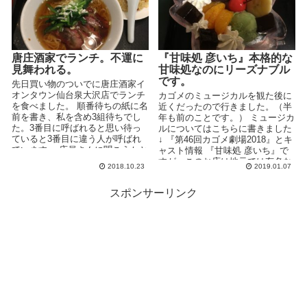
唐庄酒家でランチ。不運に
『甘味処 彦いち』本格的な
見舞われる。
甘味処なのにリーズナブル
です。
先日買い物のついでに唐庄酒家イ
オンタウン仙台泉大沢店でランチ
カゴメのミュージカルを観た後に
を食べました。 順番待ちの紙に名
近くだったので行きました。（半
前を書き、私を含め3組待ちでし
年も前のことです。） ミュージカ
た。3番目に呼ばれると思い待っ
ルについてはこちらに書きました
ていると3番目に違う人が呼ばれ
↓ 『第46回カゴメ劇場2018』とキ
ています。 店員さんに聞こうかと
ャスト情報 『甘味処 彦いち』で
迷いましたが「もし...
すが、このお店は地元では有名な
2018.10.23
2019.01.07
甘味処で...
スポンサーリンク