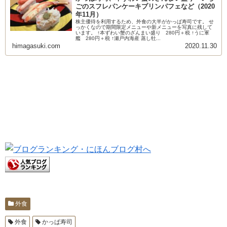
ごのスフレパンケーキプリンパフェなど（2020
年11月）
株主優待を利用するため、外食の大半がかっぱ寿司です。 せ
っかくなので期間限定メニューや新メニューを写真に残して
います。 ↑本ずわい蟹のざんまい盛り 280円＋税 ↑うに軍
艦 280円＋税 ↑瀬戸内海産 蒸し牡...
himagasuki.com
2020.11.30
外食
外食
かっぱ寿司