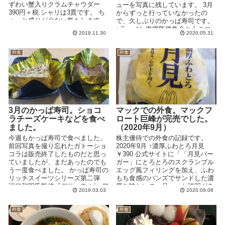
ずわい蟹入りクラムチャウダー
ューを写真に残しています。 3月
390円＋税 シャリは3貫です。 ち
からずっと行っていなかったの
ょっと盛りが少ない気もします
で、久しぶりのかっぱ寿司です。
が、シ...
↑ラーメン海鳴監修魚介とんこつ
2019.11.30
2020.05.31
ラーメン 390...
外食
外食
3月のかっぱ寿司。ショコ
マックでの外食。マックフ
ラチーズケーキなどを食べ
ロート巨峰が完売でした。
ました。
（2020年9月）
今週もかっぱ寿司で食べました。
株主優待での外食の記録です。
前回写真を撮り忘れたガトーショ
2020年9月 ↑濃厚ふわとろ月見
コラは販売終了したものだと思っ
￥390 公式サイトに「「月見バー
ていましたが、まだあったのでも
ガー」にとろとろのスクランブル
う一度食べました。 かっぱ寿司の
エッグ風フィリングを加え、ふわ
リッチスイーツシリーズ第二弾
もち食感のバンズでサンドした濃
江口和明氏監修『デリーモ ピュア
厚な味わいの一品。」と説明があ
2019.03.03
2020.09.08
ノワールのふんわ...
ります...
外食
外食