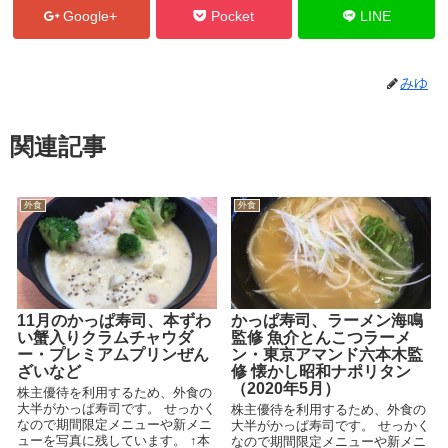
Google+
Pocket
LINE
みゆ
関連記事
外食
外食
11月のかっぱ寿司、本ずわ
かっぱ寿司、ラーメン海鳴
い蟹入りクラムチャウダ
監修 魚介とんこつラーメ
ー・プレミアムプリンぜん
ン・東京アマンド六本木監
ざいなど
修 懐かし昭和ナポリタン
（2020年5月）
株主優待を利用するため、外食の
大半がかっぱ寿司です。 せっかく
株主優待を利用するため、外食の
なので期間限定メニューや新メニ
大半がかっぱ寿司です。 せっかく
ューを写真に残しています。 ↑本
なので期間限定メニューや新メニ