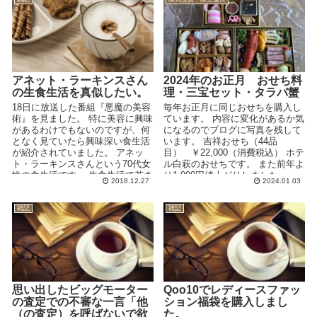
アネット・ラーキンスさん
2024年のお正月 おせち料
の生食生活を真似したい。
理・三宝セット・タラバ蟹
18日に放送した番組『悪魔の美容
毎年お正月に同じおせちを購入し
術』を見ました。 特に美容に興味
ています。 内容に変化があるか気
があるわけでもないのですが、何
になるのでブログに写真を残して
となく見ていたら興味深い食生活
います。 吉祥おせち（44品
が紹介されていました。 アネッ
目） ￥22,000（消費税込） ホテ
ト・ラーキンスさんという70代女
ル白萩のおせちです。 また前年よ
性の食生活です。 生食生活で若さ
り1,000円値上がりしました。 ...
2018.12.27
2024.01.03
を保ち、風邪も引...
雑記
雑記
思い出したビッグモーター
Qoo10でレディースファッ
の査定での不審な一言「他
ション福袋を購入しまし
（の査定）を呼ばないで欲
た。