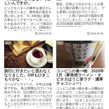
しいんですが」
最近、以前より出かけることが多
くなり服が必要になりました。 で
ビッグモーターの事件を連日テレ
も多額にお金はかけたくない
ビで見ていると、数年前の査定を
し・・・と思いQoo10で福袋を買
思い出します。 5～6年前に家族
うことにしました。これです↓ 5
の車をビッグモーターに売ったこ
点/10点福袋 総額1万円/2万円相当
とがあるのです。 ネットで査定の
WWW.QOO10.JP ...
申し込みをしたところ、22時頃だ
ったと思いますがすぐに電話がか
2023.09.13
2024.01.06
かってきて驚きま...
雑記
雑記
旅行に行きたいと思わなく
コンビニの食べ物 2020年
なりました。GWもひきこ
1月（豚骨焼ラーメン・タ
もりかな・・・。
ピオカほうじ茶ラテ・濃厚
チョコシュー）
ゴールデンウイーク、今年は10連
休ですね。 私は無職なのでいつも
コンビニの食べ物を食べる機会が
休みですが、父が旅行に行きたが
少ないので、これからは初めて食
っています。 多分ミーハーなだけ
べた商品をブログに記録したいと
で、みんなが旅行に行くから自分
思います。 （ひきこもりなので、
もどこかに行きたいというだけだ
たまに家族が買ってくるコンビニ
と思いますが・・・。 行くとして
の食べ物もちょっとした楽しみな