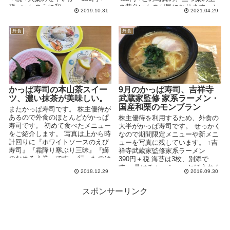
税 ↑いかのうに和...
の黄色いものが気になります。シ
2019.10.31
2021.04.29
ョウ...
外食
外食
かっぱ寿司の本山茶スイー
9月のかっぱ寿司、吉祥寺
ツ、濃い抹茶が美味しい。
武蔵家監修 家系ラーメン・
国産和栗のモンブラン
またかっぱ寿司です。 株主優待が
あるので外食のほとんどがかっぱ
株主優待を利用するため、外食の
寿司です。 初めて食べたメニュー
大半がかっぱ寿司です。 せっかく
をご紹介します。 写真は上から時
なので期間限定メニューや新メニ
計回りに『ホワイトソースのえび
ューを写真に残しています。 ↑吉
寿司』『霜降り寒ぶり三昧』『鰤
祥寺武蔵家監修家系ラーメン
のなめろう巻』です。 行ったのは
390円＋税 海苔は3枚、別添で
先日な...
す。 具はチャーシューとほうれん
2018.12.29
2019.09.30
草、かな...
スポンサーリンク