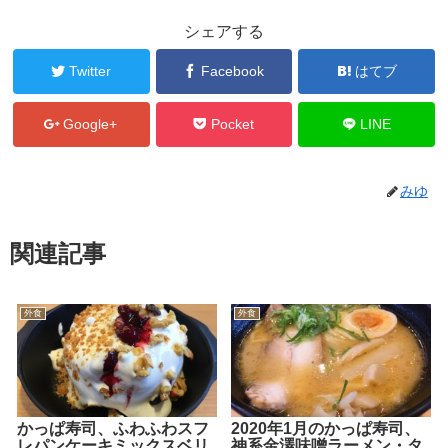
シェアする
Twitter
Facebook
はてブ
Google+
Pocket
LINE
みゆ
関連記事
外食
外食
かっぱ寿司、ふわふわスフ
2020年1月のかっぱ寿司、
レパンケーキミックスベリ
神系金澤味噌ラーメン・タ