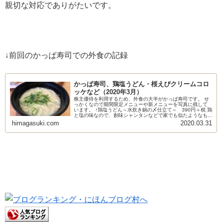
親切な対応でありがたいです。
↓前回のかっぱ寿司での外食の記録
かっぱ寿司、鶏塩うどん・桜えびクリームコロ
ッケなど（2020年3月）
株主優待を利用するため、外食の大半がかっぱ寿司です。 せ
っかくなので期間限定メニューや新メニューを写真に残して
います。 ↑鶏塩うどん～水炊き鍋の〆仕立て～ 390円＋税 鶏
と塩の味なので、創味シャンタンなどで家でも似たようなも...
himagasuki.com
2020.03.31