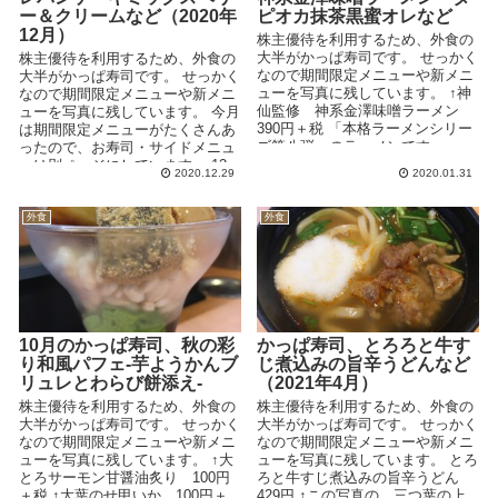
ー＆クリームなど（2020年
ピオカ抹茶黒蜜オレなど
12月）
株主優待を利用するため、外食の
大半がかっぱ寿司です。 せっかく
株主優待を利用するため、外食の
なので期間限定メニューや新メニ
大半がかっぱ寿司です。 せっかく
ューを写真に残しています。 ↑神
なので期間限定メニューや新メニ
仙監修 神系金澤味噌ラーメン
ューを写真に残しています。 今月
390円＋税 「本格ラーメンシリー
は期間限定メニューがたくさんあ
ズ第八弾」のラーメンです。 ...
ったので、お寿司・サイドメニュ
ーは別ページにしています。 12
2020.12.29
2020.01.31
月のお寿司↓ ...
外食
外食
10月のかっぱ寿司、秋の彩
かっぱ寿司、とろろと牛す
り和風パフェ-芋ようかんブ
じ煮込みの旨辛うどんなど
リュレとわらび餅添え-
（2021年4月）
株主優待を利用するため、外食の
株主優待を利用するため、外食の
大半がかっぱ寿司です。 せっかく
大半がかっぱ寿司です。 せっかく
なので期間限定メニューや新メニ
なので期間限定メニューや新メニ
ューを写真に残しています。 ↑大
ューを写真に残しています。 とろ
とろサーモン甘醤油炙り 100円
ろと牛すじ煮込みの旨辛うどん
＋税 ↑大葉のせ甲いか 100円＋
429円 ↑この写真の、三つ葉の上