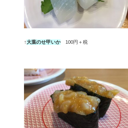
↑
大葉のせ甲いか
100円＋税