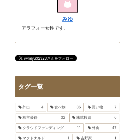
みゆ
アラフォー女性です。
タグ一覧
外出
4
食べ物
36
買い物
7
株主優待
32
株式投資
6
クラウドファンディング
11
外食
47
マクドナルド
1
吉野家
1