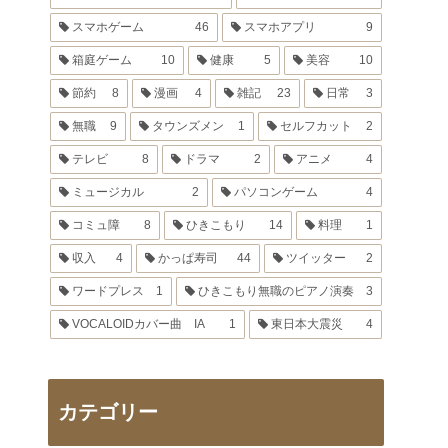
スマホゲーム
46
スマホアプリ
9
箱庭ゲーム
10
健康
5
美容
10
節約
8
漫画
4
雑記
23
日常
3
無職
9
タウンズメン
1
セルフカット
2
テレビ
8
ドラマ
2
アニメ
4
ミュージカル
2
パソコンゲーム
4
コミュ障
8
ひきこもり
14
料理
1
収入
4
かっぱ寿司
44
ツイッター
2
ワードプレス
1
ひきこもり無職のピアノ演奏
3
VOCALOIDカバー曲 IA
1
東日本大震災
4
カテゴリー