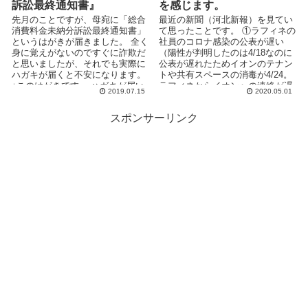
訴訟最終通知書』
を感じます。
先月のことですが、母宛に「総合
最近の新聞（河北新報）を見てい
消費料金未納分訴訟最終通知書」
て思ったことです。 ①ラフィネの
というはがきが届きました。 全く
社員のコロナ感染の公表が遅い
身に覚えがないのですぐに詐欺だ
（陽性が判明したのは4/18なのに
と思いましたが、それでも実際に
公表が遅れたためイオンのテナン
ハガキが届くと不安になります。
トや共有スペースの消毒が4/24。
↓このはがきです。 ハガキが届い
ラフィネからイオンへの連絡が遅
2019.07.15
2020.05.01
てすぐに母が「...
い。） ...
スポンサーリンク