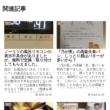
関連記事
雑記
雑記
ノーリツの風呂リモコンの
『乃が美』の高級生食パ
表示不具合がありました
ン、しっとり感はバターが
が、無料で交換・取り付け
多いから？
してもらえました。
『乃が美』の高級「生」食パンを
初めて食べました。 父が気になっ
先日、お風呂のパネル（リモコ
ていたらしく、買ってきてくれま
ン？）の表示がおかしくなりまし
した。 800円ぐらいだったそうで
た。 給湯温度と時計のデジタル表
す。 このパン、どなたかのブログ
示が数字の下半分が点灯しないの
で見たことがありましたが高級そ
です。 ↑これでは温度と時間が分
うだし地方では買えないものだと
からなくて困ります。（危険を伴
思い込んでい...
う不具合ではないので不便という
2020.10.18
2018.12.28
程度ですが。） ...
雑記
雑記