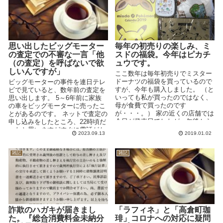
思い出したビッグモーター
毎年の初売りの楽しみ、ミ
の査定での不審な一言「他
スドの福袋。今年はピカチ
（の査定）を呼ばないで欲
ュウです。
しいんですが」
ここ数年は毎年初売りでミスター
ドーナツの福袋を買っているので
ビッグモーターの事件を連日テレ
すが、今年も購入しました。 （と
ビで見ていると、数年前の査定を
いっても私が買ったのではなく、
思い出します。 5～6年前に家族
母が食費で買ったのです
の車をビッグモーターに売ったこ
が・・・。） 家の近くの店舗では
とがあるのです。 ネットで査定の
今日が発売日でしたが、午後から
申し込みをしたところ、22時頃だ
行ったら1,080円と3,24...
ったと思いますがすぐに電話がか
2023.09.13
2019.01.02
かってきて驚きま...
雑記
雑記
詐欺のハガキが届きまし
「ラフィネ」と「高倉町珈
た。『総合消費料金未納分
琲」コロナへの対応に疑問