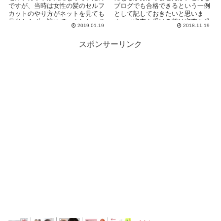
ですが、当時は女性の髪のセルフ
ブログでも合格できるという一例
カットのやり方がネットを見ても
として記しておきたいと思いま
見当たらず、諦めていました。 2
す。（審査を受ける前は審査を恐
2019.01.19
2018.11.19
年ぐらい前にネットで『...
れて『何記事で合格』...
スポンサーリンク