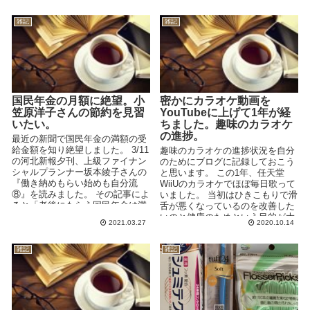
雑記
雑記
国民年金の月額に絶望。小
密かにカラオケ動画を
笠原洋子さんの節約を見習
YouTubeに上げて1年が経
いたい。
ちました。趣味のカラオケ
の進捗。
最近の新聞で国民年金の満額の受
給金額を知り絶望しました。 3/11
趣味のカラオケの進捗状況を自分
の河北新報夕刊、上級ファイナン
のためにブログに記録しておこう
シャルプランナー坂本綾子さんの
と思います。 この1年、任天堂
『働き納めもらい始めも自分流
WiiUのカラオケでほぼ毎日歌って
⑧』を読みました。 その記事によ
いました。 当初はひきこもりで滑
ると「老後にもらう国民年金は満
舌が悪くなっているのを改善した
額でも月額約6万50...
いのと健康のためという目的が大
2021.03.27
2020.10.14
きかったのですが...
雑記
雑記