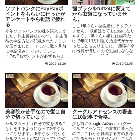
ソフトバンクにPayPayポ
歯ブラシをtuft24に変えて
イントをもらいに行ったが
から虫歯になっていませ
アンケートやら勧誘で疲れ
ん。
る
ここ1年ぐらい歯医者に行ってい
ません。 以前はとても虫歯になり
今年ソフトバンクの株を購入しま
やすく、2年ぐらい前には歯科だ
した。株主優待狙いです。 株主優
けで年間10万円近く治療代がかか
待の申請方法が記載されたチラシ
ったこともありました。 無職の今
が届きました。（しかし数ヶ月前
は出費が惜しいので虫歯にならな
に申請済み） そのチラシに
いように気をつけています。 気を
「PayPayポイントが必ずもらえ
つけたことは...
る！」というキャンペーンが載っ
2025.12.26
2019.02.05
ていました。 そのチラ...
雑記
雑記
美容院が苦手なので髪は自
グーグルアドセンスの審査
分で切っています。
に10記事で合格。
セルフカット（自分で髪を切るこ
少し前にGoogle AdSense（グー
と）をするようになって2年ぐら
グルアドセンス）の審査に通った
いになります。 8年ぐらい前から
ので、これから挑戦する方の参考
セルフカットが気になっていたの
になるか分かりませんが、こんな