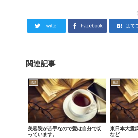
Twitter
Facebook
はて
関連記事
雑記
雑記
美容院が苦手なので髪は自分で切
東日本大震
っています。
など