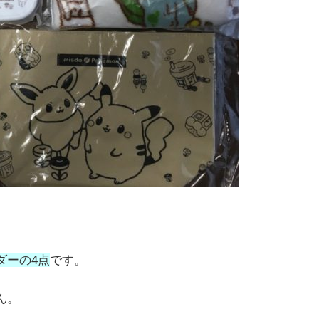
ダーの4点
です。
ん。