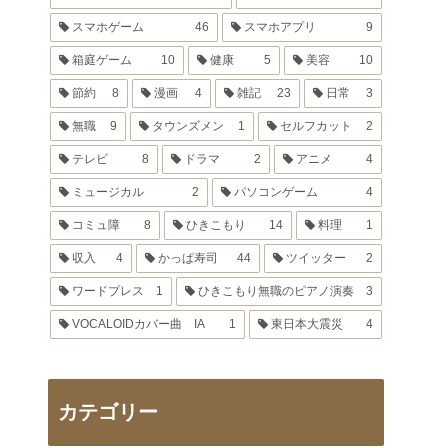
スマホゲーム
46
スマホアプリ
9
箱庭ゲーム
10
健康
5
美容
10
節約
8
漫画
4
雑記
23
日常
3
無職
9
タウンズメン
1
セルフカット
2
テレビ
8
ドラマ
2
アニメ
4
ミュージカル
2
パソコンゲーム
4
コミュ障
8
ひきこもり
14
料理
1
収入
4
かっぱ寿司
44
ツイッター
2
ワードプレス
1
ひきこもり無職のピアノ演奏
3
VOCALOIDカバー曲 IA
1
東日本大震災
4
カテゴリー