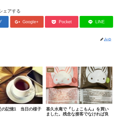
シェアする
ブ
Google+
Pocket
LINE
みゆ
雑記
災の記憶1 当日の様子
喜久水庵で『しょこもん』を買い
ました。残念な接客でなければ良