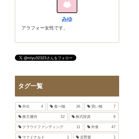
みゆ
アラフォー女性です。
タグ一覧
外出
4
食べ物
36
買い物
7
株主優待
32
株式投資
6
クラウドファンディング
11
外食
47
マクドナルド
1
吉野家
1