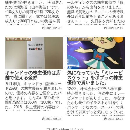
株主優待が届きました。 今回選ん
ールディングスの株主優待で「銀
だのは焼海苔（山本海苔）です。
のさら」から出前をとりました。
↑10枚入りの海苔が2袋で20枚で
無職で貧乏なので、ここの優待以
す。 母に聞くと、家では普段10
外は近年出前をとることがありま
枚入りで300円ぐらいの海苔を買
せん・・・。 先日株を売却したの
っているとのこと。 ヴィアホ...
で、最後の株主優待です。 優待で
2020.02.23
2020.02.19
3回出前をとったの...
株式投資・株主優待
株式投資・株主優待
キャンドゥの株主優待は店
気になっていた『ミレービ
舗で使える金券
スケット』をポプラの株主
優待で貰いました。
８月末頃、キャンドゥ（証券コー
ド2698）の株主優待が届きました
12/22、株式会社ポプラの株主優
ので、優待の内容をご紹介したい
待が届きました。 その中にミレー
と思います。 ちなみに第25期中
ビスケットがありました。 やなせ
間配当配当は850円（100株）でし
たかし先生のイラストが目を引く
た。 2018 株主優待の内容は？
パッケージなので、スーパーで見
キャンドゥ店舗で利用でき...
かけて以来ずっと気になっていた
商品でした。 製造している野村煎
2018.09.03
2019.12.23
豆加工店が「大...
スポンサーリンク