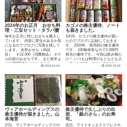
2024年のお正月 おせち料
カゴメの株主優待、ノート
理・三宝セット・タラバ蟹
も届きました。
毎年お正月に同じおせちを購入し
10/29、カゴメの株主優待が届い
ています。 内容に変化があるか気
たのでブログに記録しておきま
になるのでブログに写真を残して
す。 2020年、第36回の株主優待
います。 吉祥おせち（44品
です。 100株保有なので2,000円
目） ￥22,000（消費税込） ホテ
相当の優待です。 今回は飲み物だ
ル白萩のおせちです。 また前年よ
け！ いつもは料理のもとなども入
り1,000円値上がりしました。 ...
っていたので、ドリンクだけと...
2024.01.03
2020.10.29
株式投資・株主優待
株式投資・株主優待
ヴィアホールディングスの
株主優待で久しぶりの出
株主優待が届きました。山
前、「銀のさら」のお寿
本海苔
司。
2/21、ヴィアホールディングスの
先日、ライドオンエクスプレスホ