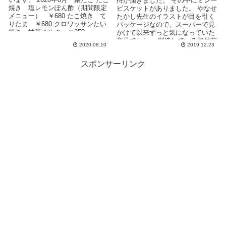
待が届きました。 その中にミレー
焼き 塩レモンぽん酢（期間限定
ビスケットがありました。 やなせ
メニュー） ￥680 たこ焼き て
たかし先生のイラストが目を引く
りたま ￥680 クロワッサンたい
パッケージなので、スーパーで見
焼き 抹茶ミルク ￥250 ...
かけて以来ずっと気になっていた
商品でした。 製造している野村煎
2020.08.10
2019.12.23
豆加工店が「大...
スポンサーリンク