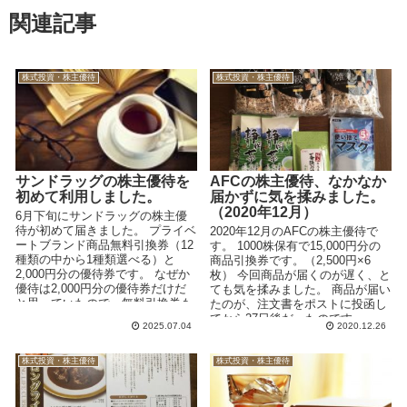
関連記事
株式投資・株主優待
株式投資・株主優待
サンドラッグの株主優待を
AFCの株主優待、なかなか
初めて利用しました。
届かずに気を揉みました。
（2020年12月）
6月下旬にサンドラッグの株主優
待が初めて届きました。 プライベ
2020年12月のAFCの株主優待で
ートブランド商品無料引換券（12
す。 1000株保有で15,000円分の
種類の中から1種類選べる）と
商品引換券です。（2,500円×6
2,000円分の優待券です。 なぜか
枚） 今回商品が届くのが遅く、と
優待は2,000円分の優待券だけだ
ても気を揉みました。 商品が届い
と思っていたので、無料引換券も
たのが、注文書をポストに投函し
あることが...
てから27日後だったのです...
2025.07.04
2020.12.26
株式投資・株主優待
株式投資・株主優待