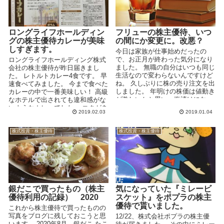
ロングライフホールディン
フリューの株主優待、いつ
グの株主優待カレーが美味
の間にか変更に。改悪？
しすぎます。
今日は家族が仕事始めだったの
で、お正月が終わった気分になり
ロングライフホールディング株式
ました。 無職の自分はいつも同じ
会社の株主優待が昨日届きまし
生活なので変わらないんですけど
た。 レトルトカレー4食です。 早
ね。 久しぶりに株の売り注文を出
速食べてみました。 今まで食べた
しました。 年明けの株価は値動き
カレーの中で一番美味しい！ 高級
が激しいかと思い、塩漬けになっ
なホテルで出されても違和感がな
ていたフリューの...
いようなカレーでした。 コクがあ
2019.02.03
2019.01.04
り、...
株式投資・株主優待
株式投資・株主優待
銀だこで買ったもの（株主
気になっていた『ミレービ
優待利用の記録） 2020
スケット』をポプラの株主
優待で貰いました。
これから株主優待で買ったものの
写真をブログに残しておこうと思
12/22、株式会社ポプラの株主優
います。 2020年8月 銀だこ たこ