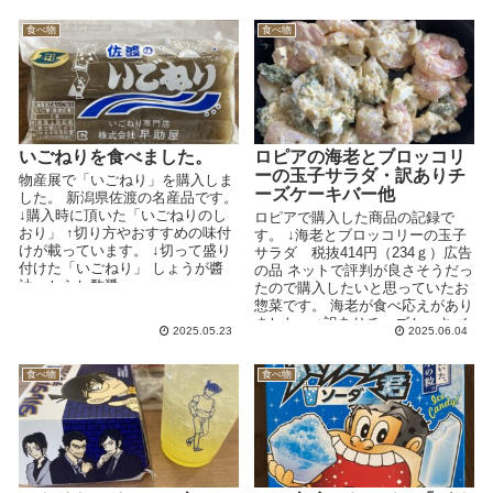
食べ物
食べ物
いごねりを食べました。
ロピアの海老とブロッコリ
ーの玉子サラダ・訳ありチ
物産展で「いごねり」を購入しま
ーズケーキバー他
した。 新潟県佐渡の名産品です。
↓購入時に頂いた「いごねりのし
ロピアで購入した商品の記録で
おり」 ↑切り方やおすすめの味付
す。 ↓海老とブロッコリーの玉子
けが載っています。 ↓切って盛り
サラダ 税抜414円（234ｇ）広告
付けた「いごねり」 しょうが醬
の品 ネットで評判が良さそうだっ
油・からし酢醤...
たので購入したいと思っていたお
惣菜です。 海老が食べ応えがあり
ました。 ↓訳ありチーズケーキバ
2025.05.23
2025.06.04
ー...
食べ物
食べ物