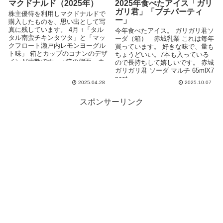
マクドナルド（2025年）
2025年食べたアイス「ガリ
ガリ君」「プチパーティ
株主優待を利用しマクドナルドで
ー」
購入したものを、思い出として写
真に残しています。 4月 ↑「タル
今年食べたアイス。 ガリガリ君ソ
タル南蛮チキンタツタ」と「マッ
ーダ（箱） 赤城乳業 これは毎年
クフロート瀬戸内レモンヨーグル
買っています。 好きな味で、量も
ト味」 箱とカップのコナンのデザ
ちょうどいい。7本も入っている
インが素敵です。 ↑箱の側面、カ
ので長持ちして嬉しいです。 赤城
ッ...
ガリガリ君 ソーダ マルチ 65mlX7
post...
2025.04.28
2025.10.07
スポンサーリンク