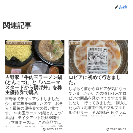
みゆ
関連記事
株式投資・株主優待
食べ物
吉野家「牛肉玉ラーメン鍋
ロピアに初めて行きまし
(とんこつ)」と「ハニーマ
た。
スタードから揚げ丼」を株
しばらく前からロピアが気になっ
主優待券で購入
ていましたが、この頃TikTokでロ
ピアの商品を見かけてますます気
吉野家でテイクアウトしました。
になり、行ってみました。 購入し
少し前に株を売却したので、おそ
たもの ↓北海道牛乳のプルプルミ
らく最後の優待券での買い物で
ルクゼリー ￥324税込 何グラム
す。 牛肉玉ラーメン鍋(とんこつ/
という記載がありませんが、計っ
単品) テイクアウト税込883円
たとこ...
↑（マヨネーズは、この商品では
なくハニーマスタードから揚げ丼
2025.12.25
2025.06.03
のですね...