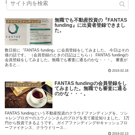
ました。 募...
2019.02.28
無職でも不動産投資の『FANTAS
クラウドファンディング
funding』に出資者登録できまし
た。
数日前に『FANTAS funding』に会員登録をしてみました。 今日はその
後の話です。 （会員登録のときの日記はこちら↓） FANTAS fundingの
会員登録をしてみました。無職でも審査に通るのかな・・・。 審査が
あると...
2019.02.18
FANTAS fundingの会員登録をし
クラウドファンディング
てみました。無職でも審査に通る
のかな・・・。
FANTAS fundingという不動産投資のクラウドファンディングを、ソシ
ャレンブロガーのユウノシンさんのブログを見て最近知りました。 1万
円から投資できるようです。 ガイアファンディングやキャッシュフロ
ーファイナンス、クラウドリース...
2019.02.13