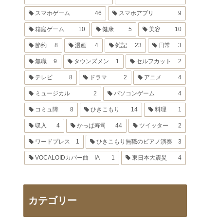
スマホゲーム
46
スマホアプリ
9
箱庭ゲーム
10
健康
5
美容
10
節約
8
漫画
4
雑記
23
日常
3
無職
9
タウンズメン
1
セルフカット
2
テレビ
8
ドラマ
2
アニメ
4
ミュージカル
2
パソコンゲーム
4
コミュ障
8
ひきこもり
14
料理
1
収入
4
かっぱ寿司
44
ツイッター
2
ワードプレス
1
ひきこもり無職のピアノ演奏
3
VOCALOIDカバー曲 IA
1
東日本大震災
4
カテゴリー