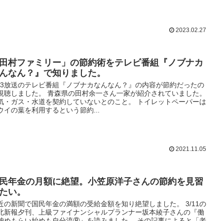
2023.02.27
田村ファミリー」の節約術をテレビ番組『ノブナカ
んなん？』で知りました。
1/3放送のテレビ番組『ノブナカなんなん？』の内容が節約だったの
視聴しました。 青森県の田村余一さん一家が紹介されていました。
気・ガス・水道を契約していないとのこと。 トイレットペーパーは
ウイの葉を利用するという節約...
2021.11.05
民年金の月額に絶望。小笠原洋子さんの節約を見習
たい。
近の新聞で国民年金の満額の受給金額を知り絶望しました。 3/11の
北新報夕刊、上級ファイナンシャルプランナー坂本綾子さんの『働
納めもらい始めも自分流⑧』を読みました。 その記事によると「老