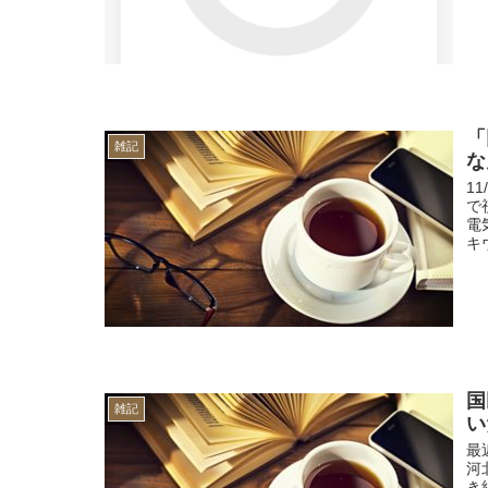
「
雑記
な
1
で
電
キ
国
雑記
い
最
河
き