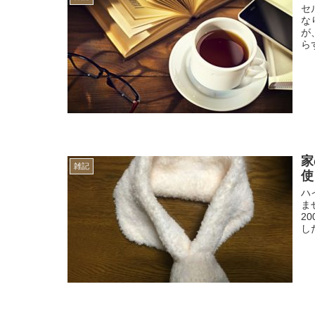
セ
な
が
ら
家
雑記
使
ハ
ま
2
し