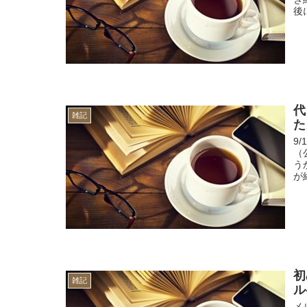
後
代
雑記
た
9
（
う
が
初
雑記
ル
メ