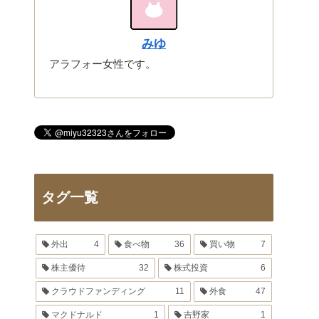
みゆ
アラフォー女性です。
タグ一覧
外出
4
食べ物
36
買い物
7
株主優待
32
株式投資
6
クラウドファンディング
11
外食
47
マクドナルド
1
吉野家
1