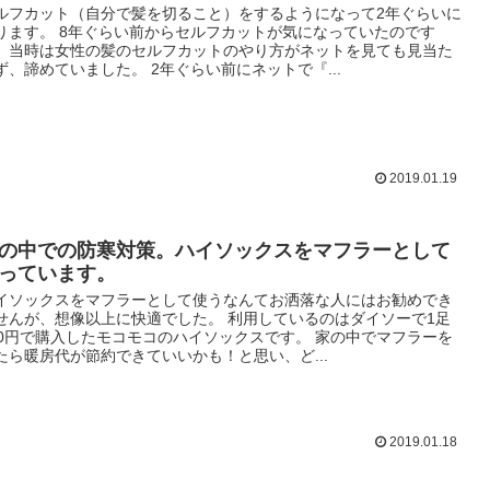
ルフカット（自分で髪を切ること）をするようになって2年ぐらいに
ります。 8年ぐらい前からセルフカットが気になっていたのです
、当時は女性の髪のセルフカットのやり方がネットを見ても見当た
ず、諦めていました。 2年ぐらい前にネットで『...
2019.01.19
の中での防寒対策。ハイソックスをマフラーとして
っています。
イソックスをマフラーとして使うなんてお洒落な人にはお勧めでき
せんが、想像以上に快適でした。 利用しているのはダイソーで1足
00円で購入したモコモコのハイソックスです。 家の中でマフラーを
たら暖房代が節約できていいかも！と思い、ど...
2019.01.18