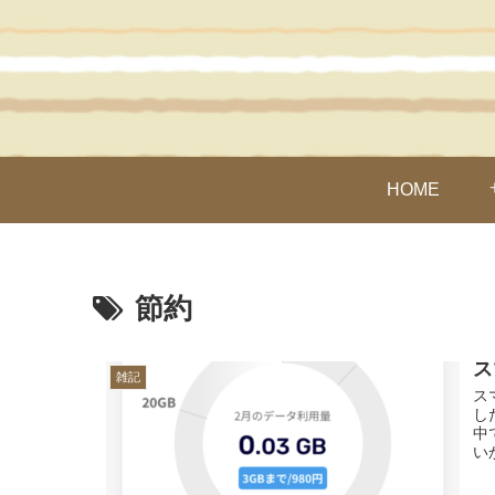
HOME
節約
ス
雑記
ス
し
中
い