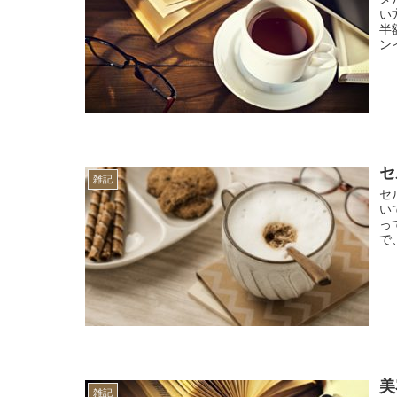
い
半
ン
セ
雑記
セ
い
っ
で
美
雑記