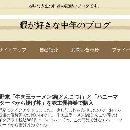
地味な人生の日常の記録のブログです。
暇が好きな中年のブログ
サイトマップ
自己紹介
お問い合わせ
プライ
野家「牛肉玉ラーメン鍋(とんこつ)」と「ハニーマ
タードから揚げ丼」を株主優待券で購入
野家でテイクアウトしました。 少し前に株を売却したので、おそら
最後の優待券での買い物です。 牛肉玉ラーメン鍋(とんこつ/単品)
イクアウト税込883円 ↑（マヨネーズは、この商品ではなくハニーマ
タードから揚げ丼のですね...