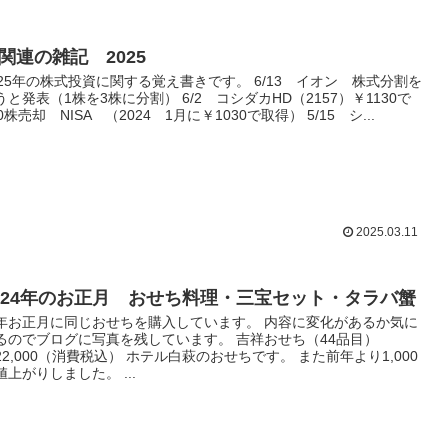
関連の雑記 2025
025年の株式投資に関する覚え書きです。 6/13 イオン 株式分割を
うと発表（1株を3株に分割） 6/2 コシダカHD（2157）￥1130で
00株売却 NISA （2024 1月に￥1030で取得） 5/15 シ...
2025.03.11
024年のお正月 おせち料理・三宝セット・タラバ蟹
年お正月に同じおせちを購入しています。 内容に変化があるか気に
るのでブログに写真を残しています。 吉祥おせち（44品目）
22,000（消費税込） ホテル白萩のおせちです。 また前年より1,000
値上がりしました。 ...