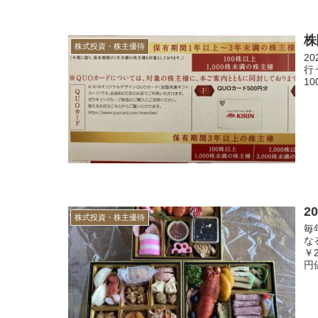
株
株式投資・株主優待
2
行
1
2
株式投資・株主優待
毎
な
￥
円