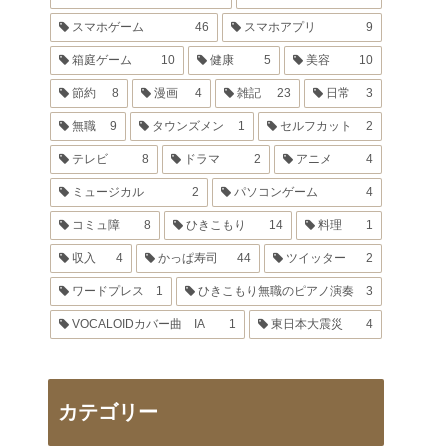
スマホゲーム
46
スマホアプリ
9
箱庭ゲーム
10
健康
5
美容
10
節約
8
漫画
4
雑記
23
日常
3
無職
9
タウンズメン
1
セルフカット
2
テレビ
8
ドラマ
2
アニメ
4
ミュージカル
2
パソコンゲーム
4
コミュ障
8
ひきこもり
14
料理
1
収入
4
かっぱ寿司
44
ツイッター
2
ワードプレス
1
ひきこもり無職のピアノ演奏
3
VOCALOIDカバー曲 IA
1
東日本大震災
4
カテゴリー