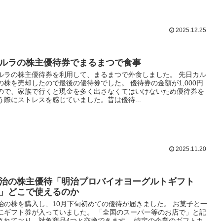
2025.12.25
ルラの株主優待券でまるまつで食事
ルラの株主優待券を利用して、まるまつで外食しました。 先日カル
の株を売却したので最後の優待券でした。 優待券の金額が1,000円
ので、家族で行くと現金を多く出さなくてはいけないため優待券を
う際にストレスを感じていました。昔は優待...
2025.11.20
治の株主優待「明治プロバイオヨーグルトギフト
」どこで使えるのか
治の株を購入し、10月下旬初めての優待が届きました。 お菓子と一
にギフト券が入っていました。 「全国のスーパー等のお店で」と記
されており、対象商品4つと交換できます。 特定の企業のギフトカ