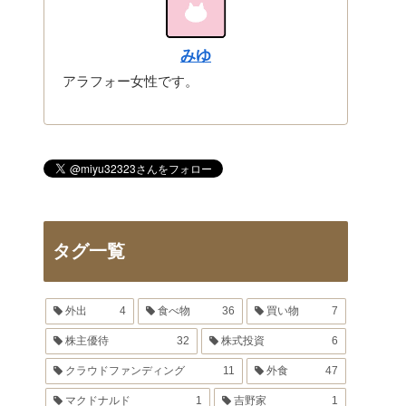
みゆ
アラフォー女性です。
タグ一覧
外出
4
食べ物
36
買い物
7
株主優待
32
株式投資
6
クラウドファンディング
11
外食
47
マクドナルド
1
吉野家
1