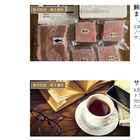
鮪
株式投資・株主優待
ま
「
1
ノ
サ
サ
株式投資・株主優待
6
ト
分
た