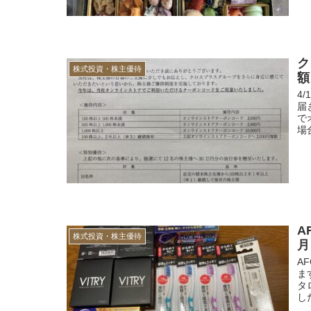
ク
株式投資・株主優待
額
4
届
で
場
A
株式投資・株主優待
月
A
ま
タ
し