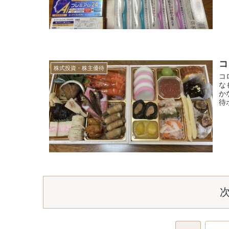
コ
株式投資・株主優待
コ
な
か
待