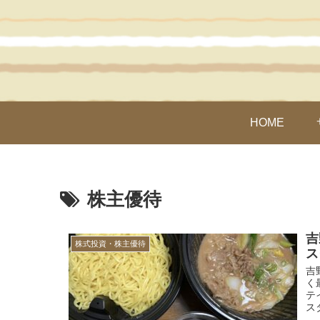
HOME
株主優待
吉
株式投資・株主優待
ス
吉
く
テ
ス