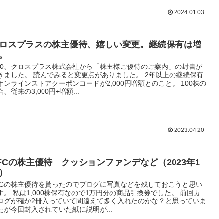
2024.01.03
ロスプラスの株主優待、嬉しい変更。継続保有は増
。
/10、クロスプラス株式会社から「株主様ご優待のご案内」の封書が
きました。 読んでみると変更点がありました。 2年以上の継続保有
オンラインストアクーポンコードが2,000円増額とのこと。 100株の
合、従来の3,000円+増額...
2023.04.20
FCの株主優待 クッションファンデなど（2023年1
）
FCの株主優待を貰ったのでブログに写真などを残しておこうと思い
す。 私は1,000株保有なので1万円分の商品引換券でした。 前回カ
ログが確か2冊入っていて間違えて多く入れたのかな？と思っていま
たが今回封入されていた紙に説明が...