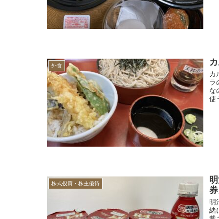
カ
外食
カ
ラ
な
使
明
株式投資・株主優待
券
明
緒
載